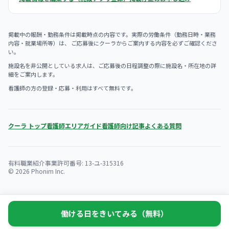
掲載中の報酬・勤務条件は掲載時点の内容です。実際の労働条件（勤務日時・業務
内容・就業場所等）は、 ご応募後にクーラからご案内する内容を必ずご確認くださ
い。
施設名を非公開としている求人は、ご応募後の日程調整の際に施設名・所在地の詳
細をご案内します。
看護師の方の登録・応募・利用はすべて無料です。
クーラ トップ
看護師エリアガイド
看護師向け記事
よくある質問
有料職業紹介事業許可番号: 13-ユ-315316
© 2026 Phonim Inc.
働ける日をきいてみる（無料）