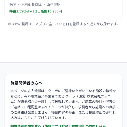
病院 ・ 東京都杉並区 ・ 西荻窪駅
時給1,956円〜 / 1日最低10,780円
このほかの職場は、アプリで空いている日を登録すると近くから探せます。
施設関係者の方へ
本ページの求人情報は、クーラにご登録いただいている施設の情報を
もとに、有料職業紹介事業者であるクーラ（運営: 株式会社フォニ
ム）が職業紹介の一環として掲載しています。ご応募の受付・選考の
ご連絡・日程調整はすべてクーラが仲介し、求職者から施設への直接
のご連絡は発生しません。掲載内容の修正、または掲載停止のお申し
込みはこちらから受け付けています。
掲載情報を編集する（施設アプリ登録）
掲載停止のお申し込み