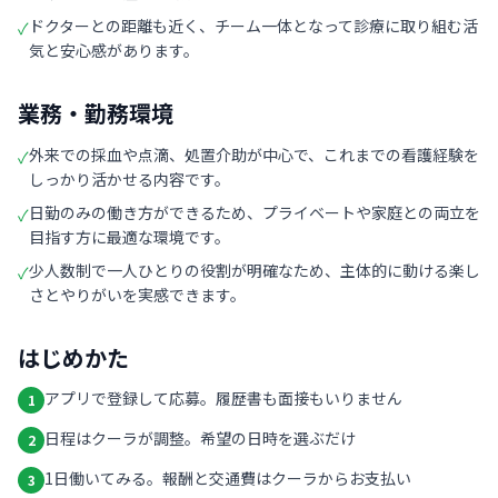
ドクターとの距離も近く、チーム一体となって診療に取り組む活
✓
気と安心感があります。
業務・勤務環境
外来での採血や点滴、処置介助が中心で、これまでの看護経験を
✓
しっかり活かせる内容です。
日勤のみの働き方ができるため、プライベートや家庭との両立を
✓
目指す方に最適な環境です。
少人数制で一人ひとりの役割が明確なため、主体的に動ける楽し
✓
さとやりがいを実感できます。
はじめかた
アプリで登録して応募。履歴書も面接もいりません
1
日程はクーラが調整。希望の日時を選ぶだけ
2
1日働いてみる。報酬と交通費はクーラからお支払い
3