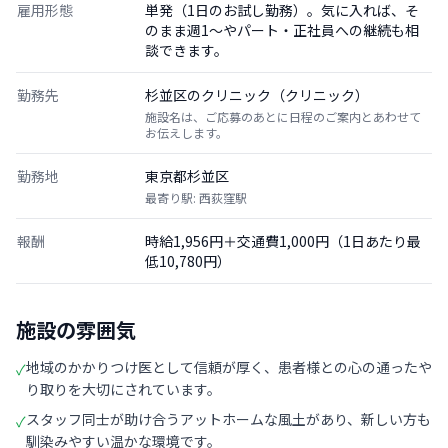
雇用形態
単発（1日のお試し勤務）。気に入れば、そ
のまま週1〜やパート・正社員への継続も相
談できます。
勤務先
杉並区のクリニック（クリニック）
施設名は、ご応募のあとに日程のご案内とあわせて
お伝えします。
勤務地
東京都杉並区
最寄り駅: 西荻窪駅
報酬
時給1,956円＋交通費1,000円（1日あたり最
低10,780円）
施設の雰囲気
地域のかかりつけ医として信頼が厚く、患者様との心の通ったや
✓
り取りを大切にされています。
スタッフ同士が助け合うアットホームな風土があり、新しい方も
✓
馴染みやすい温かな環境です。