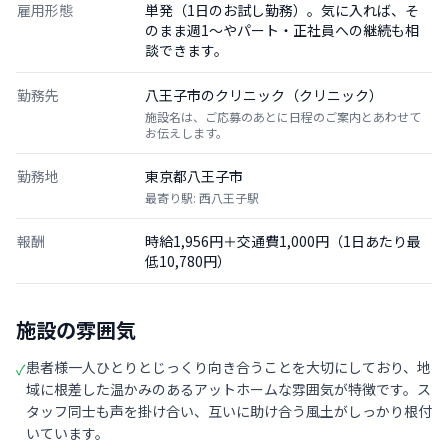
雇用形態
単発（1日のお試し勤務）。気に入れば、そ
のまま週1〜やパート・正社員への継続も相
談できます。
勤務先
八王子市のクリニック（クリニック）
施設名は、ご応募のあとに日程のご案内とあわせて
お伝えします。
勤務地
東京都八王子市
最寄り駅: 西八王子駅
報酬
時給1,956円＋交通費1,000円（1日あたり最
低10,780円）
施設の雰囲気
患者様一人ひとりとじっくり向き合うことを大切にしており、地
✓
域に根差した温かみのあるアットホームな雰囲気が特徴です。ス
タッフ同士も声を掛け合い、互いに助け合う風土がしっかり根付
いています。