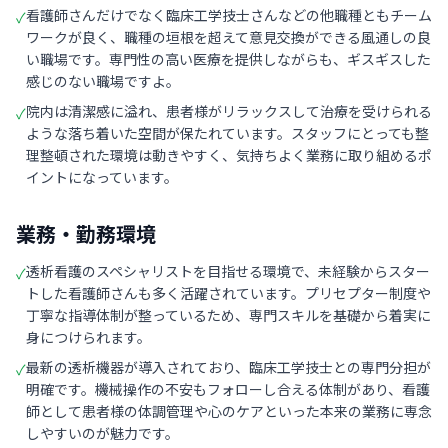
看護師さんだけでなく臨床工学技士さんなどの他職種ともチーム
✓
ワークが良く、職種の垣根を超えて意見交換ができる風通しの良
い職場です。専門性の高い医療を提供しながらも、ギスギスした
感じのない職場ですよ。
院内は清潔感に溢れ、患者様がリラックスして治療を受けられる
✓
ような落ち着いた空間が保たれています。スタッフにとっても整
理整頓された環境は動きやすく、気持ちよく業務に取り組めるポ
イントになっています。
業務・勤務環境
透析看護のスペシャリストを目指せる環境で、未経験からスター
✓
トした看護師さんも多く活躍されています。プリセプター制度や
丁寧な指導体制が整っているため、専門スキルを基礎から着実に
身につけられます。
最新の透析機器が導入されており、臨床工学技士との専門分担が
✓
明確です。機械操作の不安もフォローし合える体制があり、看護
師として患者様の体調管理や心のケアといった本来の業務に専念
しやすいのが魅力です。