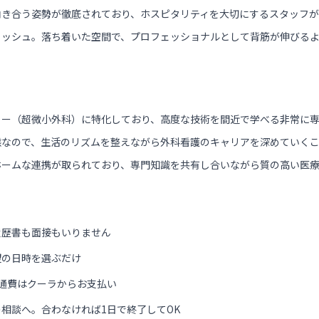
向き合う姿勢が徹底されており、ホスピタリティを大切にするスタッフが
リッシュ。落ち着いた空間で、プロフェッショナルとして背筋が伸びる
リー（超微小外科）に特化しており、高度な技術を間近で学べる非常に
態なので、生活のリズムを整えながら外科看護のキャリアを深めていく
ホームな連携が取られており、専門知識を共有し合いながら質の高い医
履歴書も面接もいりません
望の日時を選ぶだけ
通費はクーラからお支払い
相談へ。合わなければ1日で終了してOK