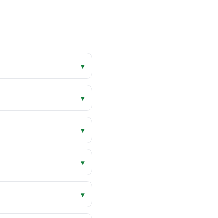
▾
▾
▾
▾
▾