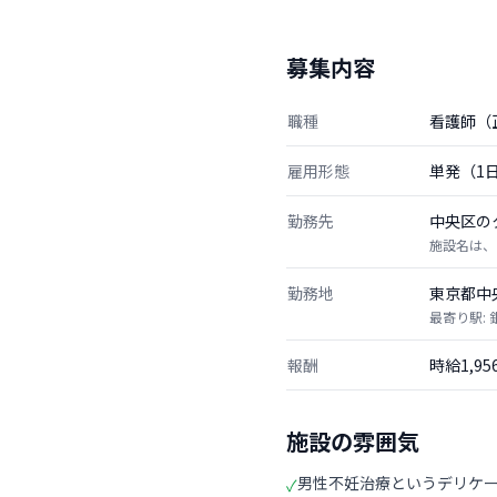
募集内容
職種
看護師（
雇用形態
単発（1
勤務先
中央区の
施設名は、
勤務地
東京都中
最寄り駅:
報酬
時給1,9
施設の雰囲気
男性不妊治療というデリケ
✓