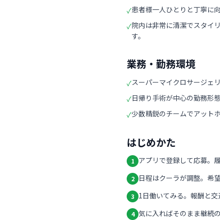
患者様一人ひとりと丁寧に
✓
院内は非常に清潔でスタイ
✓
す。
業務・勤務環境
スーパーマイクロサージェ
✓
日帰り手術が中心の勤務形
✓
少数精鋭のチームでアット
✓
はじめかた
アプリで登録して応募。
1
日程はクーラが調整。希
2
1日働いてみる。報酬と交
3
気に入ればそのまま継続の
4