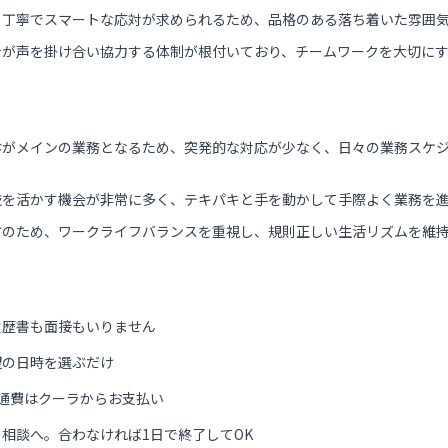
、丁寧でスマートな応対が求められるため、品格のある落ち着いた雰囲
士が声を掛け合い協力する体制が根付いており、チームワークを大切に
診がメインの業務となるため、突発的な対応が少なく、日々の業務スケ
技を活かす機会が非常に多く、テキパキと手を動かして手際よく業務を
方のため、ワークライフバランスを重視し、規則正しい生活リズムを維
履歴書も面接もいりません
望の日時を選ぶだけ
通費はクーラからお支払い
相談へ。合わなければ1日で終了してOK