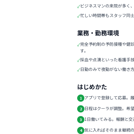
ビジネスマンの来院が多く
✓
忙しい時間帯もスタッフ同
✓
業務・勤務環境
完全予約制の予防接種や健
✓
す。
採血や点滴といった看護手
✓
日勤のみで夜勤がない働き
✓
はじめかた
アプリで登録して応募。
1
日程はクーラが調整。希
2
1日働いてみる。報酬と交
3
気に入ればそのまま継続の
4