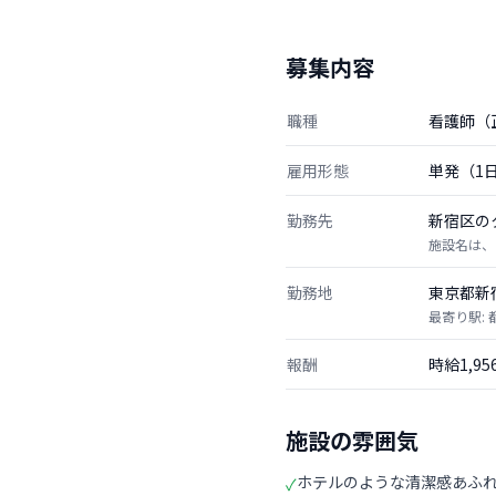
募集内容
職種
看護師（
雇用形態
単発（1
勤務先
新宿区の
施設名は、
勤務地
東京都新
最寄り駅:
報酬
時給1,9
施設の雰囲気
ホテルのような清潔感あふ
✓