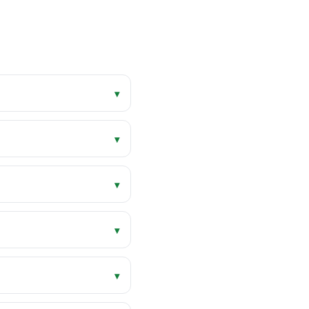
▾
▾
▾
▾
▾