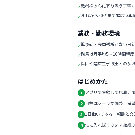
患者様の心に寄り添う丁寧
✓
20代から50代まで幅広い
✓
業務・勤務環境
準夜勤・夜間透析がない日
✓
残業は月平均5〜10時間程
✓
医師や臨床工学技士との多
✓
はじめかた
アプリで登録して応募。
1
日程はクーラが調整。希
2
1日働いてみる。報酬と交
3
気に入ればそのまま継続の
4