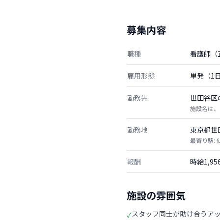
募集内容
職種
看護師（
雇用形態
単発（1
勤務先
世田谷区
施設名は、
勤務地
東京都世
最寄り駅: 
報酬
時給1,9
施設の雰囲気
スタッフ同士が助け合うア
✓