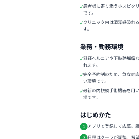
患者様に寄り添うホスピタ
✓
です。
クリニック内は清潔感溢れ
✓
す。
業務・勤務環境
鼠径ヘルニアや下肢静脈瘤
✓
れます。
完全予約制のため、急な対
✓
い環境です。
最新の内視鏡手術機器を用
✓
場です。
はじめかた
アプリで登録して応募。
1
日程はクーラが調整。希
2