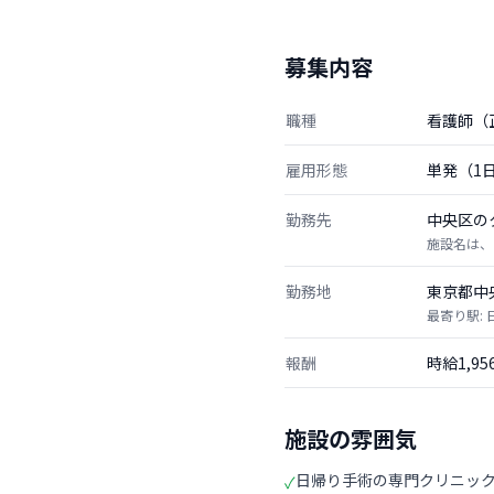
募集内容
職種
看護師（
雇用形態
単発（1
勤務先
中央区の
施設名は、
勤務地
東京都中
最寄り駅:
報酬
時給1,9
施設の雰囲気
日帰り手術の専門クリニッ
✓