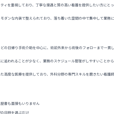
リティを重視しており、丁寧な接遇と質の高い看護を提供したい方にとっ
るモダンな内装で整えられており、落ち着いた空間の中で集中して業務
などの日帰り手術介助を中心に、術前外来から術後のフォローまで一貫
応に追われることが少なく、業務のスケジュール管理がしやすいことか
いた高度な医療を提供しており、外科分野の専門スキルを磨きたい看護師
履歴書も面接もいりません
望の日時を選ぶだけ