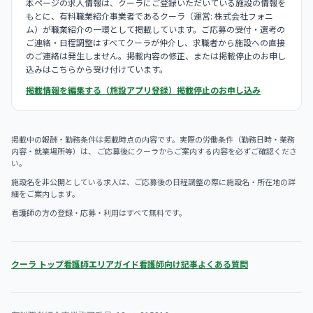
本ページの求人情報は、クーラにご登録いただいている施設の情報を
もとに、有料職業紹介事業者であるクーラ（運営: 株式会社フォニ
ム）が職業紹介の一環として掲載しています。ご応募の受付・選考の
ご連絡・日程調整はすべてクーラが仲介し、求職者から施設への直接
のご連絡は発生しません。掲載内容の修正、または掲載停止のお申し
込みはこちらから受け付けています。
掲載情報を編集する（施設アプリ登録）
掲載停止のお申し込み
掲載中の報酬・勤務条件は掲載時点の内容です。実際の労働条件（勤務日時・業務
内容・就業場所等）は、 ご応募後にクーラからご案内する内容を必ずご確認くださ
い。
施設名を非公開としている求人は、ご応募後の日程調整の際に施設名・所在地の詳
細をご案内します。
看護師の方の登録・応募・利用はすべて無料です。
クーラ トップ
看護師エリアガイド
看護師向け記事
よくある質問