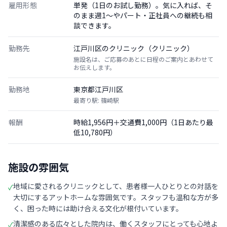
雇用形態
単発（1日のお試し勤務）。気に入れば、そ
のまま週1〜やパート・正社員への継続も相
談できます。
勤務先
江戸川区のクリニック（クリニック）
施設名は、ご応募のあとに日程のご案内とあわせて
お伝えします。
勤務地
東京都江戸川区
最寄り駅: 篠崎駅
報酬
時給1,956円＋交通費1,000円（1日あたり最
低10,780円）
施設の雰囲気
地域に愛されるクリニックとして、患者様一人ひとりとの対話を
✓
大切にするアットホームな雰囲気です。スタッフも温和な方が多
く、困った時には助け合える文化が根付いています。
清潔感のある広々とした院内は、働くスタッフにとっても心地よ
✓