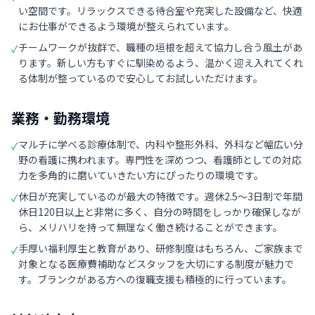
い空間です。リラックスできる待合室や充実した設備など、快適
にお仕事ができるよう環境が整えられています。
チームワークが抜群で、職種の垣根を超えて協力し合う風土があ
✓
ります。新しい方もすぐに馴染めるよう、温かく迎え入れてくれ
る体制が整っているので安心してお試しいただけます。
業務・勤務環境
マルチに学べる診療体制で、内科や整形外科、外科など幅広い分
✓
野の看護に携われます。専門性を深めつつ、看護師としての対応
力を多角的に磨いていきたい方にぴったりの環境です。
休日が充実しているのが最大の特徴です。週休2.5〜3日制で年間
✓
休日120日以上と非常に多く、自分の時間をしっかり確保しなが
ら、メリハリを持って無理なく働き続けることができます。
手厚い福利厚生と教育があり、研修制度はもちろん、ご家族まで
✓
対象となる医療費補助などスタッフを大切にする制度が魅力で
す。ブランクがある方への復職支援も積極的に行っています。