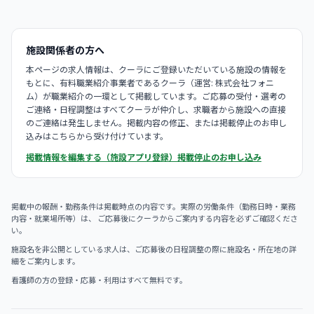
施設関係者の方へ
本ページの求人情報は、クーラにご登録いただいている施設の情報を
もとに、有料職業紹介事業者であるクーラ（運営: 株式会社フォニ
ム）が職業紹介の一環として掲載しています。ご応募の受付・選考の
ご連絡・日程調整はすべてクーラが仲介し、求職者から施設への直接
のご連絡は発生しません。掲載内容の修正、または掲載停止のお申し
込みはこちらから受け付けています。
掲載情報を編集する（施設アプリ登録）
掲載停止のお申し込み
掲載中の報酬・勤務条件は掲載時点の内容です。実際の労働条件（勤務日時・業務
内容・就業場所等）は、 ご応募後にクーラからご案内する内容を必ずご確認くださ
い。
施設名を非公開としている求人は、ご応募後の日程調整の際に施設名・所在地の詳
細をご案内します。
看護師の方の登録・応募・利用はすべて無料です。