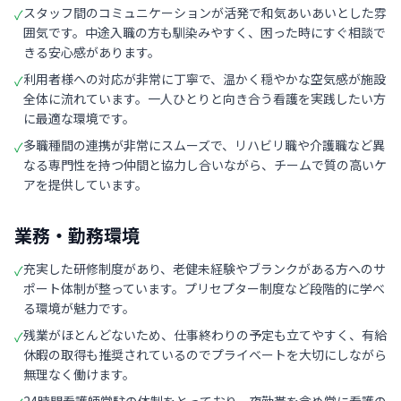
スタッフ間のコミュニケーションが活発で和気あいあいとした雰
✓
囲気です。中途入職の方も馴染みやすく、困った時にすぐ相談で
きる安心感があります。
利用者様への対応が非常に丁寧で、温かく穏やかな空気感が施設
✓
全体に流れています。一人ひとりと向き合う看護を実践したい方
に最適な環境です。
多職種間の連携が非常にスムーズで、リハビリ職や介護職など異
✓
なる専門性を持つ仲間と協力し合いながら、チームで質の高いケ
アを提供しています。
業務・勤務環境
充実した研修制度があり、老健未経験やブランクがある方へのサ
✓
ポート体制が整っています。プリセプター制度など段階的に学べ
る環境が魅力です。
残業がほとんどないため、仕事終わりの予定も立てやすく、有給
✓
休暇の取得も推奨されているのでプライベートを大切にしながら
無理なく働けます。