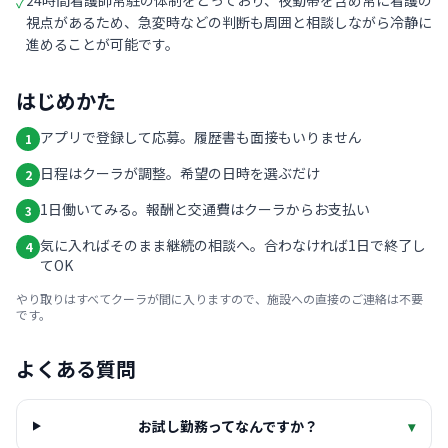
24時間看護師常駐の体制をとっており、夜勤帯を含め常に看護の
✓
視点があるため、急変時などの判断も周囲と相談しながら冷静に
進めることが可能です。
はじめかた
アプリで登録して応募。履歴書も面接もいりません
1
日程はクーラが調整。希望の日時を選ぶだけ
2
1日働いてみる。報酬と交通費はクーラからお支払い
3
気に入ればそのまま継続の相談へ。合わなければ1日で終了し
4
てOK
やり取りはすべてクーラが間に入りますので、施設への直接のご連絡は不要
です。
よくある質問
お試し勤務ってなんですか？
▾