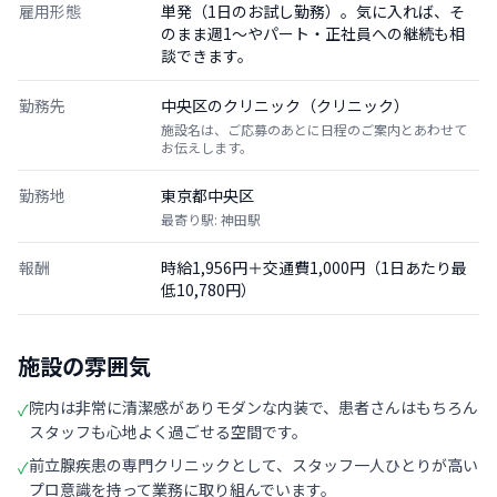
雇用形態
単発（1日のお試し勤務）。気に入れば、そ
のまま週1〜やパート・正社員への継続も相
談できます。
勤務先
中央区のクリニック（クリニック）
施設名は、ご応募のあとに日程のご案内とあわせて
お伝えします。
勤務地
東京都中央区
最寄り駅: 神田駅
報酬
時給1,956円＋交通費1,000円（1日あたり最
低10,780円）
施設の雰囲気
院内は非常に清潔感がありモダンな内装で、患者さんはもちろん
✓
スタッフも心地よく過ごせる空間です。
前立腺疾患の専門クリニックとして、スタッフ一人ひとりが高い
✓
プロ意識を持って業務に取り組んでいます。