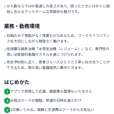
少人数ならではの風通しの良さがあり、困ったときにはすぐに相
✓
談し合えるアットホームな雰囲気も魅力です。
業務・勤務環境
日勤のみで夜勤がなく残業も少なめなため、ワークライフバラン
✓
スを大切にしながら無理なく働けます。
低侵襲な最新治療「水蒸気治療（レジューム）」など、専門性の
✓
高い泌尿器科看護のスキルを身につけられます。
完全予約制に近く、患者さん一人ひとりと丁寧に向き合うことが
✓
できるため、質の高い看護提供に集中できます。
はじめかた
アプリで登録して応募。履歴書も面接もいりません
1
日程はクーラが調整。希望の日時を選ぶだけ
2
1日働いてみる。報酬と交通費はクーラからお支払い
3