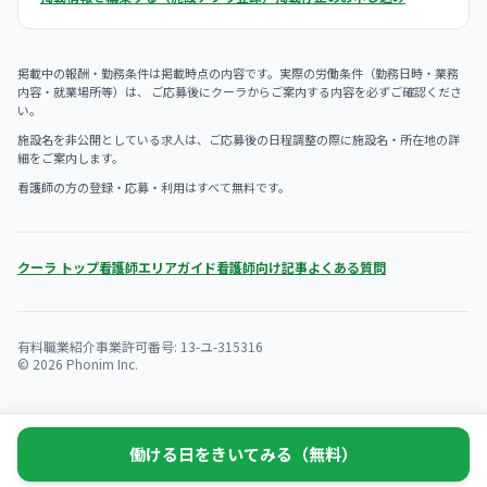
掲載中の報酬・勤務条件は掲載時点の内容です。実際の労働条件（勤務日時・業務
内容・就業場所等）は、 ご応募後にクーラからご案内する内容を必ずご確認くださ
い。
施設名を非公開としている求人は、ご応募後の日程調整の際に施設名・所在地の詳
細をご案内します。
看護師の方の登録・応募・利用はすべて無料です。
クーラ トップ
看護師エリアガイド
看護師向け記事
よくある質問
有料職業紹介事業許可番号: 13-ユ-315316
© 2026 Phonim Inc.
働ける日をきいてみる（無料）