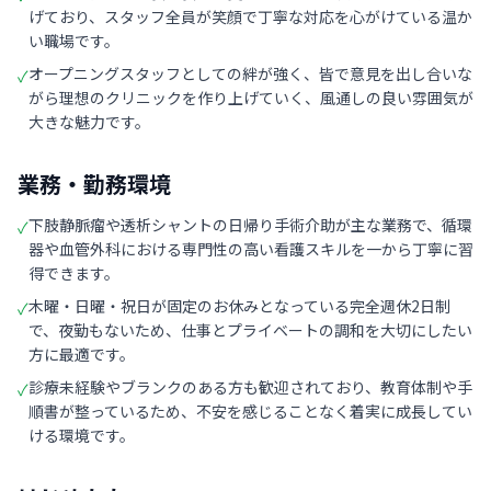
げており、スタッフ全員が笑顔で丁寧な対応を心がけている温か
い職場です。
オープニングスタッフとしての絆が強く、皆で意見を出し合いな
✓
がら理想のクリニックを作り上げていく、風通しの良い雰囲気が
大きな魅力です。
業務・勤務環境
下肢静脈瘤や透析シャントの日帰り手術介助が主な業務で、循環
✓
器や血管外科における専門性の高い看護スキルを一から丁寧に習
得できます。
木曜・日曜・祝日が固定のお休みとなっている完全週休2日制
✓
で、夜勤もないため、仕事とプライベートの調和を大切にしたい
方に最適です。
診療未経験やブランクのある方も歓迎されており、教育体制や手
✓
順書が整っているため、不安を感じることなく着実に成長してい
ける環境です。