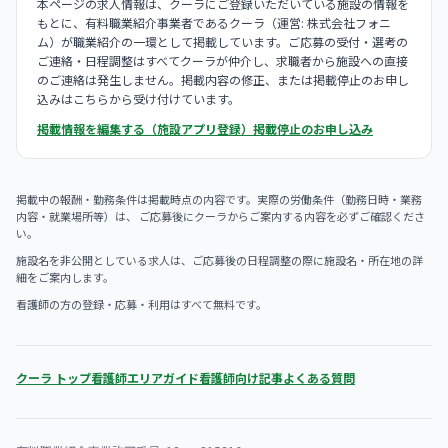
本ページの求人情報は、クーラにご登録いただいている施設の情報を
もとに、有料職業紹介事業者であるクーラ（運営: 株式会社フォニ
ム）が職業紹介の一環として掲載しています。ご応募の受付・選考の
ご連絡・日程調整はすべてクーラが仲介し、求職者から施設への直接
のご連絡は発生しません。掲載内容の修正、または掲載停止のお申し
込みはこちらから受け付けています。
掲載情報を編集する（施設アプリ登録）
掲載停止のお申し込み
掲載中の報酬・勤務条件は掲載時点の内容です。実際の労働条件（勤務日時・業務
内容・就業場所等）は、 ご応募後にクーラからご案内する内容を必ずご確認くださ
い。
施設名を非公開としている求人は、ご応募後の日程調整の際に施設名・所在地の詳
細をご案内します。
看護師の方の登録・応募・利用はすべて無料です。
クーラ トップ
看護師エリアガイド
看護師向け記事
よくある質問