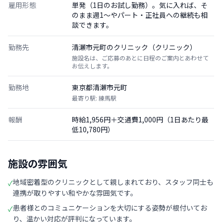
雇用形態
単発（1日のお試し勤務）。気に入れば、そ
のまま週1〜やパート・正社員への継続も相
談できます。
勤務先
清瀬市元町のクリニック（クリニック）
施設名は、ご応募のあとに日程のご案内とあわせて
お伝えします。
勤務地
東京都清瀬市元町
最寄り駅: 練馬駅
報酬
時給1,956円＋交通費1,000円（1日あたり最
低10,780円）
施設の雰囲気
地域密着型のクリニックとして親しまれており、スタッフ同士も
✓
連携が取りやすい和やかな雰囲気です。
患者様とのコミュニケーションを大切にする姿勢が根付いてお
✓
り、温かい対応が評判になっています。