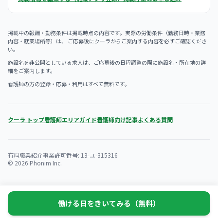
掲載中の報酬・勤務条件は掲載時点の内容です。実際の労働条件（勤務日時・業務
内容・就業場所等）は、 ご応募後にクーラからご案内する内容を必ずご確認くださ
い。
施設名を非公開としている求人は、ご応募後の日程調整の際に施設名・所在地の詳
細をご案内します。
看護師の方の登録・応募・利用はすべて無料です。
クーラ トップ
看護師エリアガイド
看護師向け記事
よくある質問
有料職業紹介事業許可番号: 13-ユ-315316
© 2026 Phonim Inc.
働ける日をきいてみる（無料）