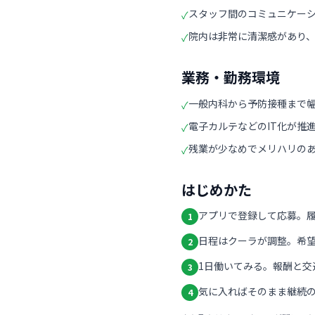
スタッフ間のコミュニケー
✓
院内は非常に清潔感があり
✓
業務・勤務環境
一般内科から予防接種まで
✓
電子カルテなどのIT化が推
✓
残業が少なめでメリハリの
✓
はじめかた
アプリで登録して応募。
1
日程はクーラが調整。希
2
1日働いてみる。報酬と交
3
気に入ればそのまま継続の
4