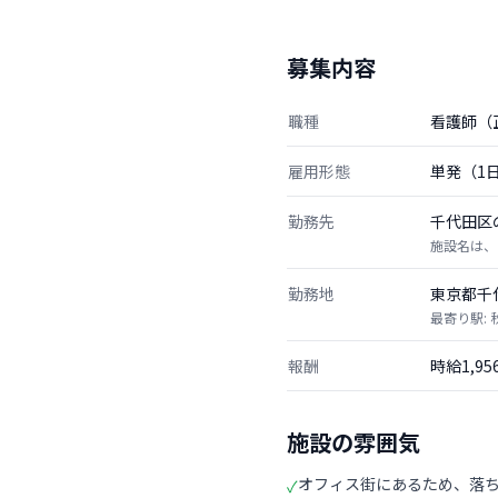
募集内容
職種
看護師（
雇用形態
単発（1
勤務先
千代田区
施設名は、
勤務地
東京都千
最寄り駅:
報酬
時給1,9
施設の雰囲気
オフィス街にあるため、落
✓