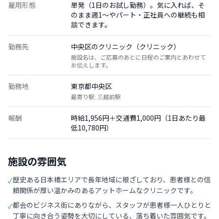
雇用形態
単発（1日のお試し勤務）。気に入れば、そ
のまま週1〜やパート・正社員への継続も相
談できます。
勤務先
中央区のクリニック（クリニック）
施設名は、ご応募のあとに日程のご案内とあわせて
お伝えします。
勤務地
東京都中央区
最寄り駅: 三越前駅
報酬
時給1,956円＋交通費1,000円（1日あたり最
低10,780円）
施設の雰囲気
歴史ある日本橋エリアで長年地域に根ざしており、患者様との信
✓
頼関係が厚い温かみのあるアットホームなクリニックです。
都会のビジネス街にありながら、スタッフが患者様一人ひとりと
✓
丁寧に向き合う姿勢を大切にしている、落ち着いた雰囲気です。