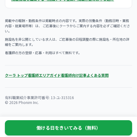
掲載中の報酬・勤務条件は掲載時点の内容です。実際の労働条件（勤務日時・業務
内容・就業場所等）は、 ご応募後にクーラからご案内する内容を必ずご確認くださ
い。
施設名を非公開としている求人は、ご応募後の日程調整の際に施設名・所在地の詳
細をご案内します。
看護師の方の登録・応募・利用はすべて無料です。
クーラ トップ
看護師エリアガイド
看護師向け記事
よくある質問
有料職業紹介事業許可番号: 13-ユ-315316
© 2026 Phonim Inc.
働ける日をきいてみる（無料）