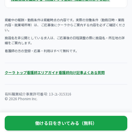
掲載中の報酬・勤務条件は掲載時点の内容です。実際の労働条件（勤務日時・業務
内容・就業場所等）は、 ご応募後にクーラからご案内する内容を必ずご確認くださ
い。
施設名を非公開としている求人は、ご応募後の日程調整の際に施設名・所在地の詳
細をご案内します。
看護師の方の登録・応募・利用はすべて無料です。
クーラ トップ
看護師エリアガイド
看護師向け記事
よくある質問
有料職業紹介事業許可番号: 13-ユ-315316
© 2026 Phonim Inc.
働ける日をきいてみる（無料）