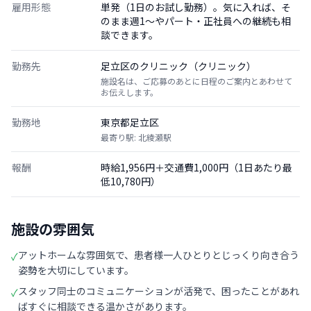
雇用形態
単発（1日のお試し勤務）。気に入れば、そ
のまま週1〜やパート・正社員への継続も相
談できます。
勤務先
足立区のクリニック（クリニック）
施設名は、ご応募のあとに日程のご案内とあわせて
お伝えします。
勤務地
東京都足立区
最寄り駅: 北綾瀬駅
報酬
時給1,956円＋交通費1,000円（1日あたり最
低10,780円）
施設の雰囲気
アットホームな雰囲気で、患者様一人ひとりとじっくり向き合う
✓
姿勢を大切にしています。
スタッフ同士のコミュニケーションが活発で、困ったことがあれ
✓
ばすぐに相談できる温かさがあります。