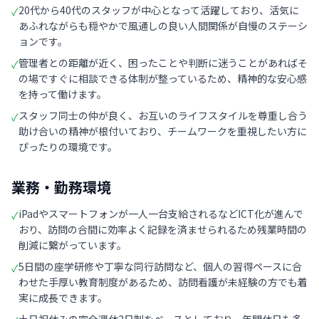
20代から40代のスタッフが中心となって活躍しており、活気に
✓
あふれながらも穏やかで風通しの良い人間関係が自慢のステーシ
ョンです。
管理者との距離が近く、困ったことや判断に迷うことがあればそ
✓
の場ですぐに相談できる体制が整っているため、精神的な安心感
を持って働けます。
スタッフ同士の仲が良く、お互いのライフスタイルを尊重し合う
✓
助け合いの精神が根付いており、チームワークを重視したい方に
ぴったりの環境です。
業務・勤務環境
iPadやスマートフォンが一人一台支給されるなどICT化が進んで
✓
おり、訪問の合間に効率よく記録を済ませられるため残業時間の
削減に繋がっています。
5日間の座学研修や丁寧な同行訪問など、個人の習得ペースに合
✓
わせた手厚い教育制度があるため、訪問看護が未経験の方でも着
実に成長できます。