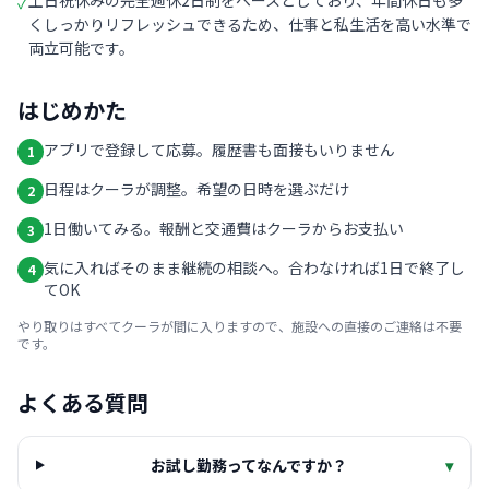
土日祝休みの完全週休2日制をベースとしており、年間休日も多
✓
くしっかりリフレッシュできるため、仕事と私生活を高い水準で
両立可能です。
はじめかた
アプリで登録して応募。履歴書も面接もいりません
1
日程はクーラが調整。希望の日時を選ぶだけ
2
1日働いてみる。報酬と交通費はクーラからお支払い
3
気に入ればそのまま継続の相談へ。合わなければ1日で終了し
4
てOK
やり取りはすべてクーラが間に入りますので、施設への直接のご連絡は不要
です。
よくある質問
お試し勤務ってなんですか？
▾