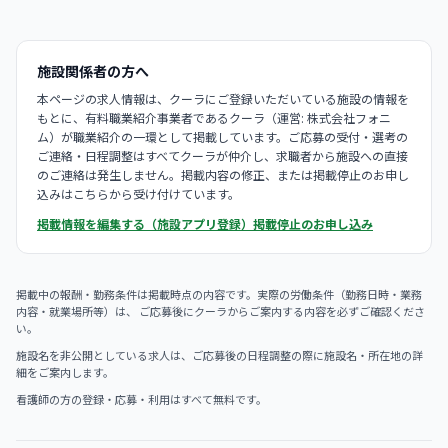
施設関係者の方へ
本ページの求人情報は、クーラにご登録いただいている施設の情報を
もとに、有料職業紹介事業者であるクーラ（運営: 株式会社フォニ
ム）が職業紹介の一環として掲載しています。ご応募の受付・選考の
ご連絡・日程調整はすべてクーラが仲介し、求職者から施設への直接
のご連絡は発生しません。掲載内容の修正、または掲載停止のお申し
込みはこちらから受け付けています。
掲載情報を編集する（施設アプリ登録）
掲載停止のお申し込み
掲載中の報酬・勤務条件は掲載時点の内容です。実際の労働条件（勤務日時・業務
内容・就業場所等）は、 ご応募後にクーラからご案内する内容を必ずご確認くださ
い。
施設名を非公開としている求人は、ご応募後の日程調整の際に施設名・所在地の詳
細をご案内します。
看護師の方の登録・応募・利用はすべて無料です。