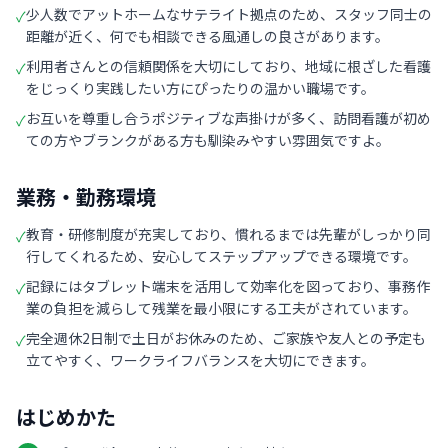
少人数でアットホームなサテライト拠点のため、スタッフ同士の
✓
距離が近く、何でも相談できる風通しの良さがあります。
利用者さんとの信頼関係を大切にしており、地域に根ざした看護
✓
をじっくり実践したい方にぴったりの温かい職場です。
お互いを尊重し合うポジティブな声掛けが多く、訪問看護が初め
✓
ての方やブランクがある方も馴染みやすい雰囲気ですよ。
業務・勤務環境
教育・研修制度が充実しており、慣れるまでは先輩がしっかり同
✓
行してくれるため、安心してステップアップできる環境です。
記録にはタブレット端末を活用して効率化を図っており、事務作
✓
業の負担を減らして残業を最小限にする工夫がされています。
完全週休2日制で土日がお休みのため、ご家族や友人との予定も
✓
立てやすく、ワークライフバランスを大切にできます。
はじめかた