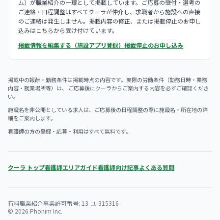
ム）が職業紹介の一環として掲載しています。ご応募の受付・選考の
ご連絡・日程調整はすべてクーラが仲介し、求職者から施設への直接
のご連絡は発生しません。掲載内容の修正、または掲載停止のお申し
込みはこちらから受け付けています。
掲載情報を編集する（施設アプリ登録）
掲載停止のお申し込み
掲載中の報酬・勤務条件は掲載時点の内容です。実際の労働条件（勤務日時・業務
内容・就業場所等）は、 ご応募後にクーラからご案内する内容を必ずご確認くださ
い。
施設名を非公開としている求人は、ご応募後の日程調整の際に施設名・所在地の詳
細をご案内します。
看護師の方の登録・応募・利用はすべて無料です。
クーラ トップ
看護師エリアガイド
看護師向け記事
よくある質問
有料職業紹介事業許可番号: 13-ユ-315316
© 2026 Phonim Inc.