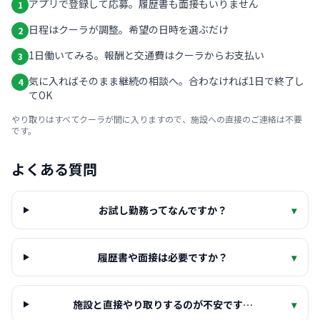
アプリで登録して応募。履歴書も面接もいりません
1
日程はクーラが調整。希望の日時を選ぶだけ
2
1日働いてみる。報酬と交通費はクーラからお支払い
3
気に入ればそのまま継続の相談へ。合わなければ1日で終了し
4
てOK
やり取りはすべてクーラが間に入りますので、施設への直接のご連絡は不要
です。
よくある質問
お試し勤務ってなんですか？
▾
履歴書や面接は必要ですか？
▾
施設と直接やり取りするのが不安です…
▾