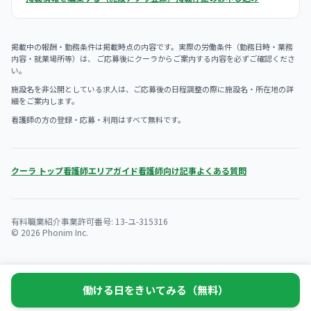
掲載中の報酬・勤務条件は掲載時点の内容です。実際の労働条件（勤務日時・業務
内容・就業場所等）は、 ご応募後にクーラからご案内する内容を必ずご確認くださ
い。
施設名を非公開としている求人は、ご応募後の日程調整の際に施設名・所在地の詳
細をご案内します。
看護師の方の登録・応募・利用はすべて無料です。
クーラ トップ
看護師エリアガイド
看護師向け記事
よくある質問
有料職業紹介事業許可番号: 13-ユ-315316
© 2026 Phonim Inc.
働ける日をきいてみる（無料）