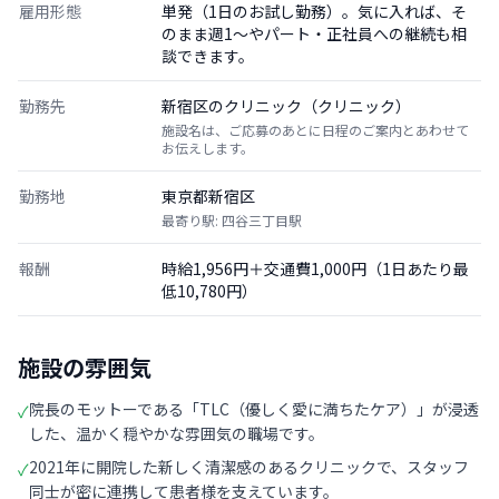
雇用形態
単発（1日のお試し勤務）。気に入れば、そ
のまま週1〜やパート・正社員への継続も相
談できます。
勤務先
新宿区のクリニック（クリニック）
施設名は、ご応募のあとに日程のご案内とあわせて
お伝えします。
勤務地
東京都新宿区
最寄り駅: 四谷三丁目駅
報酬
時給1,956円＋交通費1,000円（1日あたり最
低10,780円）
施設の雰囲気
院長のモットーである「TLC（優しく愛に満ちたケア）」が浸透
✓
した、温かく穏やかな雰囲気の職場です。
2021年に開院した新しく清潔感のあるクリニックで、スタッフ
✓
同士が密に連携して患者様を支えています。