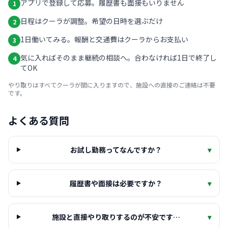
アプリで登録して応募。履歴書も面接もいりません
1
日程はクーラが調整。希望の日時を選ぶだけ
2
1日働いてみる。報酬と交通費はクーラからお支払い
3
気に入ればそのまま継続の相談へ。合わなければ1日で終了し
4
てOK
やり取りはすべてクーラが間に入りますので、施設への直接のご連絡は不要
です。
よくある質問
お試し勤務ってなんですか？
▾
履歴書や面接は必要ですか？
▾
施設と直接やり取りするのが不安です…
▾