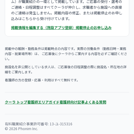
ム）が職業紹介の一環として掲載しています。ご応募の受付・選考の
ご連絡・日程調整はすべてクーラが仲介し、求職者から施設への直接
のご連絡は発生しません。掲載内容の修正、または掲載停止のお申し
込みはこちらから受け付けています。
掲載情報を編集する（施設アプリ登録）
掲載停止のお申し込み
掲載中の報酬・勤務条件は掲載時点の内容です。実際の労働条件（勤務日時・業務
内容・就業場所等）は、 ご応募後にクーラからご案内する内容を必ずご確認くださ
い。
施設名を非公開としている求人は、ご応募後の日程調整の際に施設名・所在地の詳
細をご案内します。
看護師の方の登録・応募・利用はすべて無料です。
クーラ トップ
看護師エリアガイド
看護師向け記事
よくある質問
有料職業紹介事業許可番号: 13-ユ-315316
© 2026 Phonim Inc.