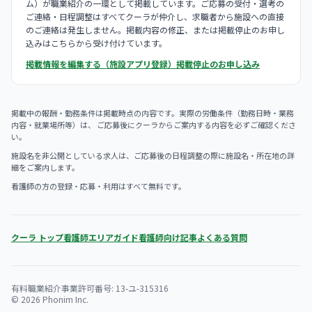
ム）が職業紹介の一環として掲載しています。ご応募の受付・選考の
ご連絡・日程調整はすべてクーラが仲介し、求職者から施設への直接
のご連絡は発生しません。掲載内容の修正、または掲載停止のお申し
込みはこちらから受け付けています。
掲載情報を編集する（施設アプリ登録）
掲載停止のお申し込み
掲載中の報酬・勤務条件は掲載時点の内容です。実際の労働条件（勤務日時・業務
内容・就業場所等）は、 ご応募後にクーラからご案内する内容を必ずご確認くださ
い。
施設名を非公開としている求人は、ご応募後の日程調整の際に施設名・所在地の詳
細をご案内します。
看護師の方の登録・応募・利用はすべて無料です。
クーラ トップ
看護師エリアガイド
看護師向け記事
よくある質問
有料職業紹介事業許可番号: 13-ユ-315316
© 2026 Phonim Inc.