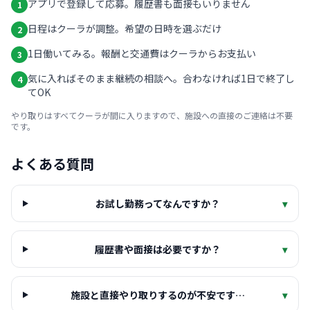
アプリで登録して応募。履歴書も面接もいりません
1
日程はクーラが調整。希望の日時を選ぶだけ
2
1日働いてみる。報酬と交通費はクーラからお支払い
3
気に入ればそのまま継続の相談へ。合わなければ1日で終了し
4
てOK
やり取りはすべてクーラが間に入りますので、施設への直接のご連絡は不要
です。
よくある質問
お試し勤務ってなんですか？
▾
履歴書や面接は必要ですか？
▾
施設と直接やり取りするのが不安です…
▾