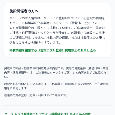
施設関係者の方へ
本ページの求人情報は、クーラにご登録いただいている施設の情報を
もとに、有料職業紹介事業者であるクーラ（運営: 株式会社フォニ
ム）が職業紹介の一環として掲載しています。ご応募の受付・選考の
ご連絡・日程調整はすべてクーラが仲介し、求職者から施設への直接
のご連絡は発生しません。掲載内容の修正、または掲載停止のお申し
込みはこちらから受け付けています。
掲載情報を編集する（施設アプリ登録）
掲載停止のお申し込み
掲載中の報酬・勤務条件は掲載時点の内容です。実際の労働条件（勤務日時・業務
内容・就業場所等）は、 ご応募後にクーラからご案内する内容を必ずご確認くださ
い。
施設名を非公開としている求人は、ご応募後の日程調整の際に施設名・所在地の詳
細をご案内します。
看護師の方の登録・応募・利用はすべて無料です。
クーラ トップ
看護師エリアガイド
看護師向け記事
よくある質問