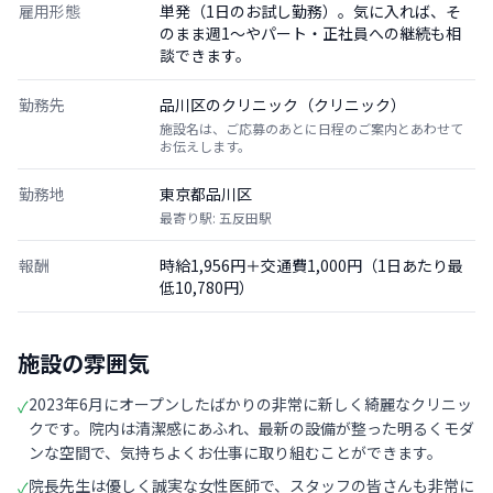
雇用形態
単発（1日のお試し勤務）。気に入れば、そ
のまま週1〜やパート・正社員への継続も相
談できます。
勤務先
品川区のクリニック（クリニック）
施設名は、ご応募のあとに日程のご案内とあわせて
お伝えします。
勤務地
東京都品川区
最寄り駅: 五反田駅
報酬
時給1,956円＋交通費1,000円（1日あたり最
低10,780円）
施設の雰囲気
2023年6月にオープンしたばかりの非常に新しく綺麗なクリニッ
✓
クです。院内は清潔感にあふれ、最新の設備が整った明るくモダ
ンな空間で、気持ちよくお仕事に取り組むことができます。
院長先生は優しく誠実な女性医師で、スタッフの皆さんも非常に
✓