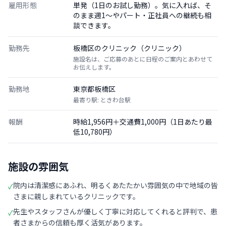
雇用形態
単発（1日のお試し勤務）。気に入れば、そ
のまま週1〜やパート・正社員への継続も相
談できます。
勤務先
板橋区のクリニック（クリニック）
施設名は、ご応募のあとに日程のご案内とあわせて
お伝えします。
勤務地
東京都板橋区
最寄り駅: ときわ台駅
報酬
時給1,956円＋交通費1,000円（1日あたり最
低10,780円）
施設の雰囲気
院内は清潔感にあふれ、明るくあたたかい雰囲気の中で地域の皆
✓
さまに親しまれているクリニックです。
先生やスタッフさんが優しく丁寧に対応してくれると評判で、患
✓
者さまからの信頼も厚く活気があります。