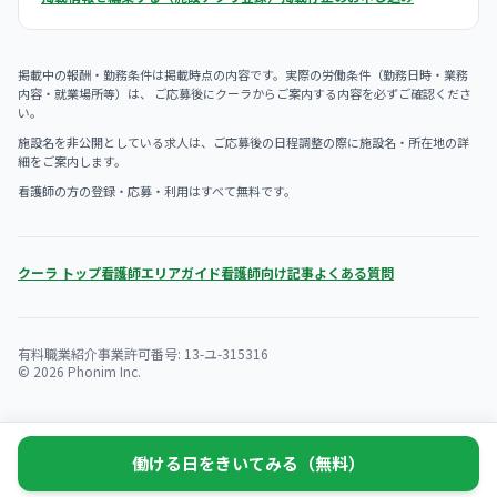
掲載中の報酬・勤務条件は掲載時点の内容です。実際の労働条件（勤務日時・業務
内容・就業場所等）は、 ご応募後にクーラからご案内する内容を必ずご確認くださ
い。
施設名を非公開としている求人は、ご応募後の日程調整の際に施設名・所在地の詳
細をご案内します。
看護師の方の登録・応募・利用はすべて無料です。
クーラ トップ
看護師エリアガイド
看護師向け記事
よくある質問
有料職業紹介事業許可番号: 13-ユ-315316
© 2026 Phonim Inc.
働ける日をきいてみる（無料）