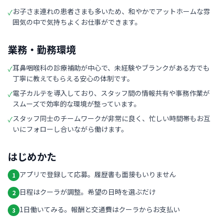
お子さま連れの患者さまも多いため、和やかでアットホームな雰
✓
囲気の中で気持ちよくお仕事ができます。
業務・勤務環境
耳鼻咽喉科の診療補助が中心で、未経験やブランクがある方でも
✓
丁寧に教えてもらえる安心の体制です。
電子カルテを導入しており、スタッフ間の情報共有や事務作業が
✓
スムーズで効率的な環境が整っています。
スタッフ同士のチームワークが非常に良く、忙しい時間帯もお互
✓
いにフォローし合いながら働けます。
はじめかた
アプリで登録して応募。履歴書も面接もいりません
1
日程はクーラが調整。希望の日時を選ぶだけ
2
1日働いてみる。報酬と交通費はクーラからお支払い
3