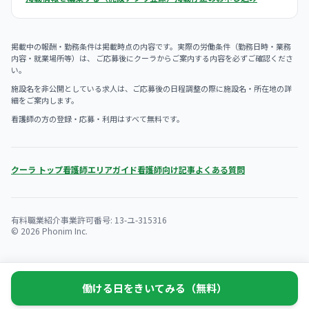
掲載中の報酬・勤務条件は掲載時点の内容です。実際の労働条件（勤務日時・業務
内容・就業場所等）は、 ご応募後にクーラからご案内する内容を必ずご確認くださ
い。
施設名を非公開としている求人は、ご応募後の日程調整の際に施設名・所在地の詳
細をご案内します。
看護師の方の登録・応募・利用はすべて無料です。
クーラ トップ
看護師エリアガイド
看護師向け記事
よくある質問
有料職業紹介事業許可番号: 13-ユ-315316
© 2026 Phonim Inc.
働ける日をきいてみる（無料）