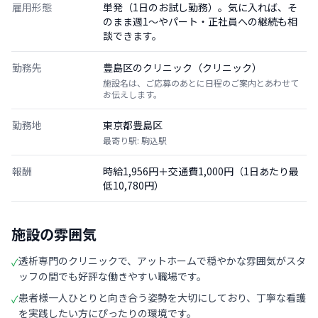
雇用形態
単発（1日のお試し勤務）。気に入れば、そ
のまま週1〜やパート・正社員への継続も相
談できます。
勤務先
豊島区のクリニック（クリニック）
施設名は、ご応募のあとに日程のご案内とあわせて
お伝えします。
勤務地
東京都豊島区
最寄り駅: 駒込駅
報酬
時給1,956円＋交通費1,000円（1日あたり最
低10,780円）
施設の雰囲気
透析専門のクリニックで、アットホームで穏やかな雰囲気がスタ
✓
ッフの間でも好評な働きやすい職場です。
患者様一人ひとりと向き合う姿勢を大切にしており、丁寧な看護
✓
を実践したい方にぴったりの環境です。