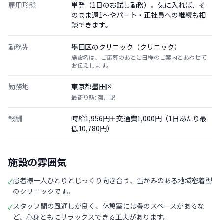
雇用形態
単発（1日のお試し勤務）。気に入れば、そ
のまま週1〜やパート・正社員への継続も相
談できます。
勤務先
墨田区のクリニック（クリニック）
施設名は、ご応募のあとに日程のご案内とあわせて
お伝えします。
勤務地
東京都墨田区
最寄り駅: 菊川駅
報酬
時給1,956円＋交通費1,000円（1日あたり最
低10,780円）
施設の雰囲気
患者様一人ひとりとじっくり向き合う、温かみのある地域密着型
✓
のクリニックです。
スタッフ間の風通しが良く、休憩室には畳のスペースがあるな
✓
ど、心身ともにリラックスできる工夫があります。