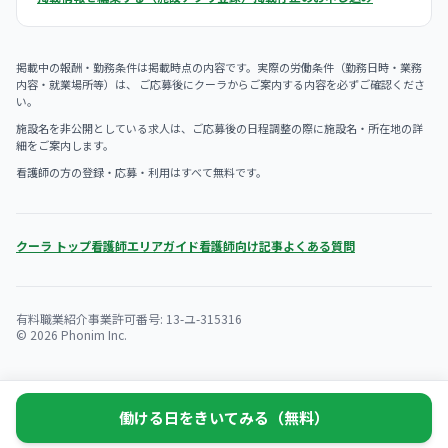
掲載中の報酬・勤務条件は掲載時点の内容です。実際の労働条件（勤務日時・業務
内容・就業場所等）は、 ご応募後にクーラからご案内する内容を必ずご確認くださ
い。
施設名を非公開としている求人は、ご応募後の日程調整の際に施設名・所在地の詳
細をご案内します。
看護師の方の登録・応募・利用はすべて無料です。
クーラ トップ
看護師エリアガイド
看護師向け記事
よくある質問
有料職業紹介事業許可番号: 13-ユ-315316
© 2026 Phonim Inc.
働ける日をきいてみる（無料）