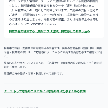
本ページの求人情報は、クーラにご登録いただいている施設の情報を
もとに、有料職業紹介事業者であるクーラ（運営: 株式会社フォニ
ム）が職業紹介の一環として掲載しています。ご応募の受付・選考の
ご連絡・日程調整はすべてクーラが仲介し、求職者から施設への直接
のご連絡は発生しません。掲載内容の修正、または掲載停止のお申し
込みはこちらから受け付けています。
掲載情報を編集する（施設アプリ登録）
掲載停止のお申し込み
掲載中の報酬・勤務条件は掲載時点の内容です。実際の労働条件（勤務日時・業務
内容・就業場所等）は、 ご応募後にクーラからご案内する内容を必ずご確認くださ
い。
施設名を非公開としている求人は、ご応募後の日程調整の際に施設名・所在地の詳
細をご案内します。
看護師の方の登録・応募・利用はすべて無料です。
クーラ トップ
看護師エリアガイド
看護師向け記事
よくある質問