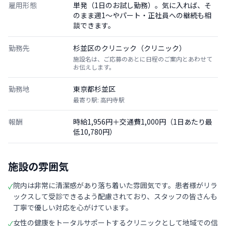
雇用形態
単発（1日のお試し勤務）。気に入れば、そ
のまま週1〜やパート・正社員への継続も相
談できます。
勤務先
杉並区のクリニック（クリニック）
施設名は、ご応募のあとに日程のご案内とあわせて
お伝えします。
勤務地
東京都杉並区
最寄り駅: 高円寺駅
報酬
時給1,956円＋交通費1,000円（1日あたり最
低10,780円）
施設の雰囲気
院内は非常に清潔感があり落ち着いた雰囲気です。患者様がリラ
✓
ックスして受診できるよう配慮されており、スタッフの皆さんも
丁寧で優しい対応を心がけています。
女性の健康をトータルサポートするクリニックとして地域での信
✓