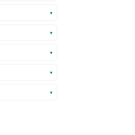
▾
▾
▾
▾
▾