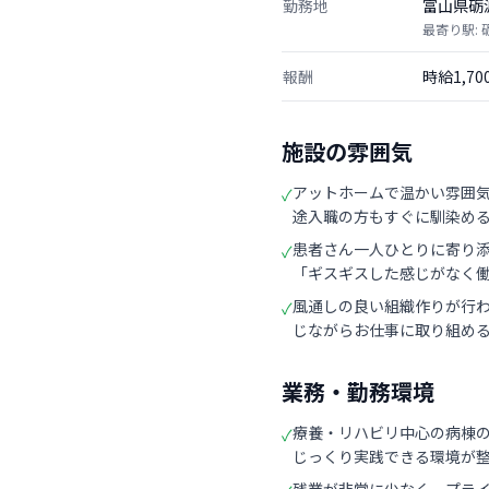
勤務地
富山県砺
最寄り駅: 
報酬
時給1,7
施設の雰囲気
アットホームで温かい雰囲
✓
途入職の方もすぐに馴染め
患者さん一人ひとりに寄り
✓
「ギスギスした感じがなく
風通しの良い組織作りが行
✓
じながらお仕事に取り組め
業務・勤務環境
療養・リハビリ中心の病棟
✓
じっくり実践できる環境が