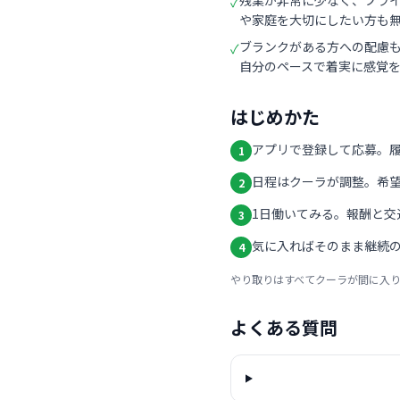
残業が非常に少なく、プラ
✓
や家庭を大切にしたい方も
ブランクがある方への配慮も
✓
自分のペースで着実に感覚
はじめかた
アプリで登録して応募。
1
日程はクーラが調整。希
2
1日働いてみる。報酬と交
3
気に入ればそのまま継続の
4
やり取りはすべてクーラが間に入
よくある質問