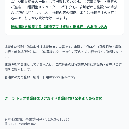
ム）が職業紹介の一環として掲載しています。ご応募の受付・選考の
ご連絡・日程調整はすべてクーラが仲介し、求職者から施設への直接
のご連絡は発生しません。掲載内容の修正、または掲載停止のお申し
込みはこちらから受け付けています。
掲載情報を編集する（施設アプリ登録）
掲載停止のお申し込み
掲載中の報酬・勤務条件は掲載時点の内容です。実際の労働条件（勤務日時・業務
内容・就業場所等）は、 ご応募後にクーラからご案内する内容を必ずご確認くださ
い。
施設名を非公開としている求人は、ご応募後の日程調整の際に施設名・所在地の詳
細をご案内します。
看護師の方の登録・応募・利用はすべて無料です。
クーラ トップ
看護師エリアガイド
看護師向け記事
よくある質問
有料職業紹介事業許可番号: 13-ユ-315316
© 2026 Phonim Inc.