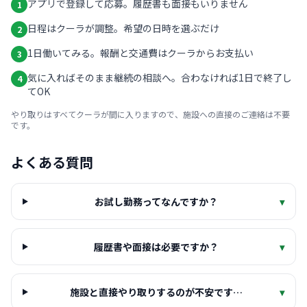
アプリで登録して応募。履歴書も面接もいりません
1
日程はクーラが調整。希望の日時を選ぶだけ
2
1日働いてみる。報酬と交通費はクーラからお支払い
3
気に入ればそのまま継続の相談へ。合わなければ1日で終了し
4
てOK
やり取りはすべてクーラが間に入りますので、施設への直接のご連絡は不要
です。
よくある質問
お試し勤務ってなんですか？
▾
履歴書や面接は必要ですか？
▾
施設と直接やり取りするのが不安です…
▾