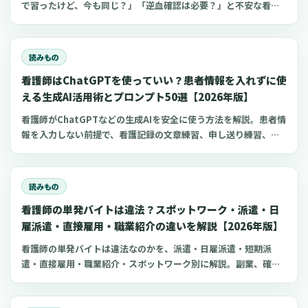
で習ったけど、今も同じ？」「逆血確認は必要？」と不安な看護
師さんへ。筋肉注射の部位、三角筋・大腿外側広筋・中殿筋の選
び方、針のゲージと長さ、皮下注射との違い、神経損傷やSIRVA
を避けるポイント、ワクチン接種時の手順までわかりやすく解説
読みもの
します。
看護師はChatGPTを使っていい？患者情報を入れずに使
える生成AI活用術とプロンプト50選【2026年版】
看護師がChatGPTなどの生成AIを安全に使う方法を解説。患者情
報を入力しない前提で、看護記録の文章練習、申し送り練習、復
職準備、勉強に使えるプロンプト50選とNG例を紹介します。
読みもの
看護師の単発バイトは違法？スポットワーク・派遣・日
雇派遣・直接雇用・職業紹介の違いを解説【2026年版】
看護師の単発バイトは違法なのかを、派遣・日雇派遣・短期派
遣・直接雇用・職業紹介・スポットワーク別に解説。副業、確定
申告、住民税、勤務前チェックリスト、見学・お試し勤務の注意
点も整理します。