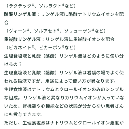
（ラクテック®︎、ソルラクト®︎など）
酪酸リンゲル液
：リンゲル液に酪酸ナトリウムイオンを配
合
（ヴィーン®︎、ソルアセト®︎、ソリューゲン®︎など）
重炭酸リンゲル液
：リンゲル液に重炭酸イオンを配合
（ビカネイト®︎、ビカーボン®︎など）
生理食塩液と乳酸（酪酸）リンゲル液はどのように使い分
けるの？
生理食塩液と乳酸（酪酸）リンゲル液は看護の場でよく使
われる輸液ですが、用途によって使い方が異なります。
生理食塩液はナトリウムとクロールイオンのみのシンプル
な組成。 リンゲル液と異なりカリウムイオンが入っていな
いため、腎機能や心機能などの状態が分からない患者さん
にも投与できます。
ただし、生理食塩液はナトリウムとクロールイオン濃度が