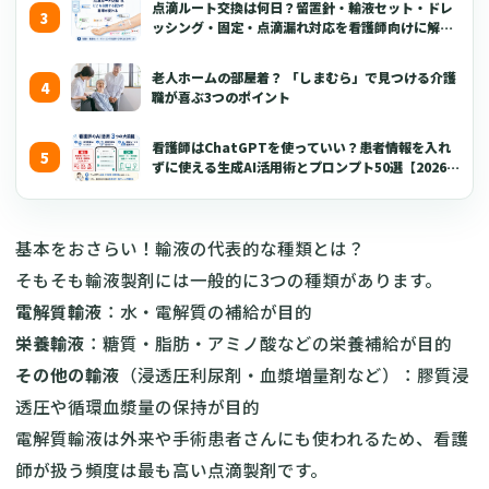
点滴ルート交換は何日？留置針・輸液セット・ドレ
ッシング・固定・点滴漏れ対応を看護師向けに解説
【2026年版】
老人ホームの部屋着？ 「しまむら」で見つける介護
職が喜ぶ3つのポイント
看護師はChatGPTを使っていい？患者情報を入れ
ずに使える生成AI活用術とプロンプト50選【2026年
版】
基本をおさらい！輸液の代表的な種類とは？
そもそも輸液製剤には一般的に3つの種類があります。
電解質輸液
：水・電解質の補給が目的
栄養輸液
：糖質・脂肪・アミノ酸などの栄養補給が目的
その他の輸液
（浸透圧利尿剤・血漿増量剤など）：膠質浸
透圧や循環血漿量の保持が目的
電解質輸液は外来や手術患者さんにも使われるため、看護
師が扱う頻度は最も高い点滴製剤です。