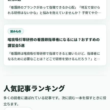
「看護師のブランクがあって復職できるか心配」「埼玉で受けら
れる研修はないかな」と悩みを抱えていませんか？ 子育てや介護
などを機にブランクのある看護師は、最新の医療知識や採血など
の看護技術に不安を感じてしまうもの。近年、厚生労働省などが
潜在看護師の復職支援に力を入れています。復職支援研修を活用
読みもの
すれば、ブランク看護師でもスムーズな復職がかなえられます。
喀痰吸引等研修の看護師指導者になるには？おすすめの
今回は、埼玉でおすすめの看護師向け復職支援研修をご紹介しま
す。
講習会5選
「看護師は喀痰吸引等研修で指導できると聞いたけど、指導者に
なるために必要なことは？どこで研修を受けるんだろう？」と思
っていませんか？看護師指導者になるための方法が分かれば、看
護師としてのスキルアップにつながり病院や介護施設の仕事に生
かせるかもしれません 。今回は、喀痰吸引等研修の指導教員にな
る条件やおすすめの講習会についてご紹介します。
人気記事ランキング
多くの読者に選ばれている記事です。次に読む一本を探すときに役
立ちます。