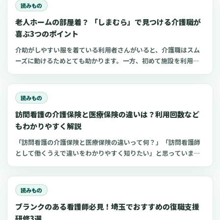
読みもの
老人ホームの部屋着？ 「しまむら」で見つける介護職が
喜ぶ3つのポイント
介助がしやすい服を着ている利用者さんがいると、介護職はスム
ーズに動けるためとても助かります。一方、初めて施設を利用す
る家族にとって、服選びは手探りでしょう。 この記事では、47都
道府県に約1,400店舗ある「しまむら」で手に入れられるアイテ
ムを中心に、老人ホームに入所した利用者さんと介護職にとって
読みもの
快適な部屋着のポイントをご紹介します。
訪問看護の介護保険と医療保険の違いは？利用回数など
もわかりやすく解説
「訪問看護の介護保険と医療保険の違いって何？」「訪問看護師
として働くうえで違いをわかりやすく知りたい」と思っていませ
んか？ 訪問看護は介護保険が適用となる場合と医療保険が適用さ
れる場合があります。どちらの保険が適用になるのかは利用者さ
んの年齢や病状などによって異なり、看護師が判断するのは難し
読みもの
いもの。 今回は、訪問看護で適用される介護保険と医療保険の違
ブランクのある看護師必見！埼玉でおすすめの復職支援
いなどについて、わかりやすく解説します。
研修3選