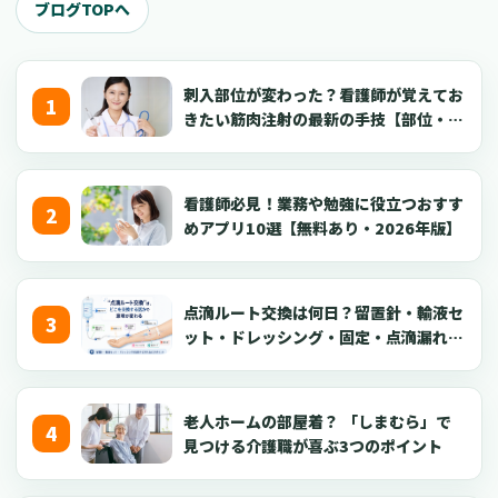
ブログTOPへ
刺入部位が変わった？看護師が覚えてお
きたい筋肉注射の最新の手技【部位・
針・逆血確認】
看護師必見！業務や勉強に役立つおすす
めアプリ10選【無料あり・2026年版】
点滴ルート交換は何日？留置針・輸液セ
ット・ドレッシング・固定・点滴漏れ対
応を看護師向けに解説【2026年版】
老人ホームの部屋着？ 「しまむら」で
見つける介護職が喜ぶ3つのポイント