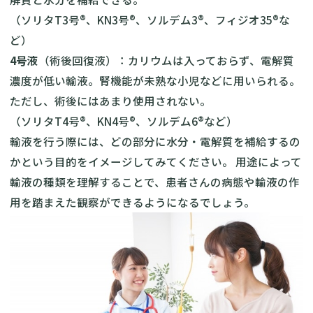
（ソリタT3号®︎、KN3号®︎、ソルデム3®︎、フィジオ35®︎な
ど）
4号液
（術後回復液）：カリウムは入っておらず、電解質
濃度が低い輸液。腎機能が未熟な小児などに用いられる。
ただし、術後にはあまり使用されない。
（ソリタT4号®︎、KN4号®︎、ソルデム6®︎など）
輸液を行う際には、どの部分に水分・電解質を補給するの
かという目的をイメージしてみてください。 用途によって
輸液の種類を理解することで、患者さんの病態や輸液の作
用を踏まえた観察ができるようになるでしょう。