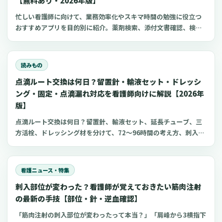
【無料あり・2026年版】
忙しい看護師に向けて、業務効率化やスキマ時間の勉強に役立つ
おすすめアプリを目的別に紹介。薬剤検索、添付文書確認、検査
項目、点滴の滴下計算、医療略語、疾患学習、国試知識の復習、
心電図学習、シフト管理など、現場や復職準備で使いやすいアプ
リをまとめました。
読みもの
点滴ルート交換は何日？留置針・輸液セット・ドレッシ
ング・固定・点滴漏れ対応を看護師向けに解説【2026年
版】
点滴ルート交換は何日？留置針、輸液セット、延長チューブ、三
方活栓、ドレッシング材を分けて、72〜96時間の考え方、刺入部
観察、点滴漏れ初期対応を看護師向けに整理します。
看護ニュース・特集
刺入部位が変わった？看護師が覚えておきたい筋肉注射
の最新の手技【部位・針・逆血確認】
「筋肉注射の刺入部位が変わったって本当？」「肩峰から3横指下