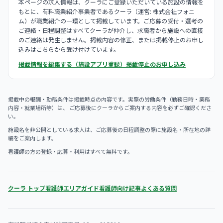
本ページの求人情報は、クーラにご登録いただいている施設の情報を
もとに、有料職業紹介事業者であるクーラ（運営: 株式会社フォニ
ム）が職業紹介の一環として掲載しています。ご応募の受付・選考の
ご連絡・日程調整はすべてクーラが仲介し、求職者から施設への直接
のご連絡は発生しません。掲載内容の修正、または掲載停止のお申し
込みはこちらから受け付けています。
掲載情報を編集する（施設アプリ登録）
掲載停止のお申し込み
掲載中の報酬・勤務条件は掲載時点の内容です。実際の労働条件（勤務日時・業務
内容・就業場所等）は、 ご応募後にクーラからご案内する内容を必ずご確認くださ
い。
施設名を非公開としている求人は、ご応募後の日程調整の際に施設名・所在地の詳
細をご案内します。
看護師の方の登録・応募・利用はすべて無料です。
クーラ トップ
看護師エリアガイド
看護師向け記事
よくある質問