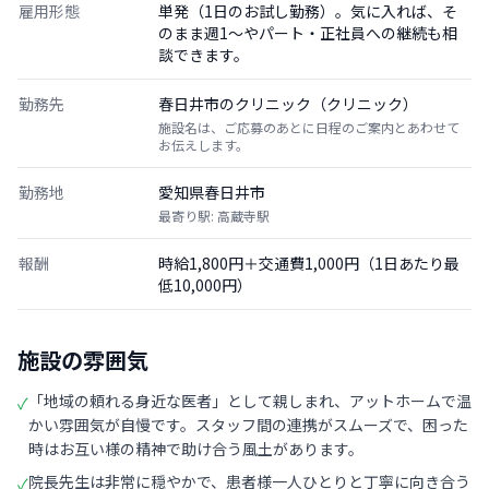
雇用形態
単発（1日のお試し勤務）。気に入れば、そ
のまま週1〜やパート・正社員への継続も相
談できます。
勤務先
春日井市のクリニック（クリニック）
施設名は、ご応募のあとに日程のご案内とあわせて
お伝えします。
勤務地
愛知県春日井市
最寄り駅: 高蔵寺駅
報酬
時給1,800円＋交通費1,000円（1日あたり最
低10,000円）
施設の雰囲気
「地域の頼れる身近な医者」として親しまれ、アットホームで温
✓
かい雰囲気が自慢です。スタッフ間の連携がスムーズで、困った
時はお互い様の精神で助け合う風土があります。
院長先生は非常に穏やかで、患者様一人ひとりと丁寧に向き合う
✓