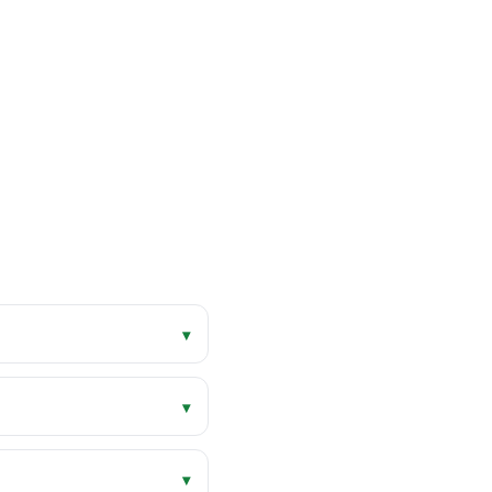
▾
▾
▾