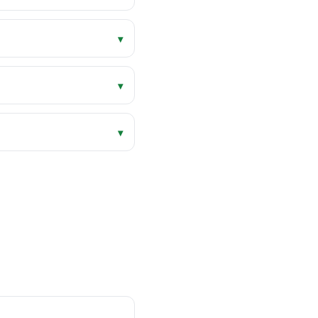
▾
▾
▾