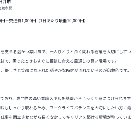
日井市
 高蔵寺駅
00円＋交通費1,000円（1日あたり最低10,000円）
長を支える温かい雰囲気で、一人ひとりと深く関わる看護を大切にして
抜群で、困ったときもすぐに相談し合える風通しの良い職場です。
く、優しさと笑顔にあふれた穏やかな時間が流れているのが印象的です
っており、専門性の高い看護スキルを基礎からじっくり身につけられます
休暇もしっかり取れるため、ワークライフバランスを大切にしたい方に
と仕事を両立させながら長く安定してキャリアを築ける環境が整ってい