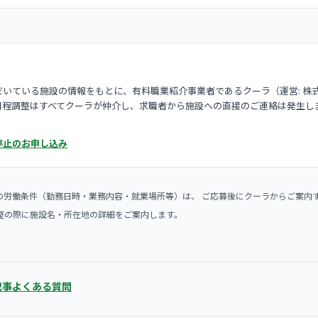
いている施設の情報をもとに、有料職業紹介事業者であるクーラ（運営: 株
日程調整はすべてクーラが仲介し、求職者から施設への直接のご連絡は発生し
停止のお申し込み
の労働条件（勤務日時・業務内容・就業場所等）は、 ご応募後にクーラからご案内
整の際に施設名・所在地の詳細をご案内します。
記事
よくある質問