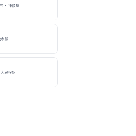
 ・ 神領駅
蔵寺駅
 大曽根駅