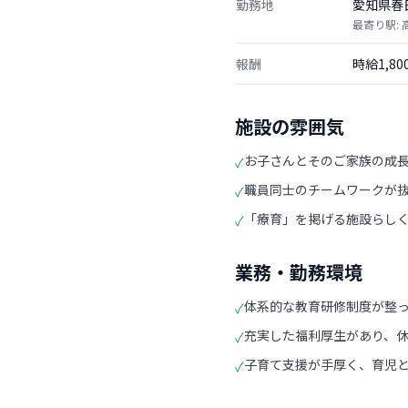
勤務地
愛知県春
最寄り駅:
報酬
時給1,8
施設の雰囲気
お子さんとそのご家族の成
✓
職員同士のチームワークが
✓
「療育」を掲げる施設らし
✓
業務・勤務環境
体系的な教育研修制度が整
✓
充実した福利厚生があり、
✓
子育て支援が手厚く、育児
✓