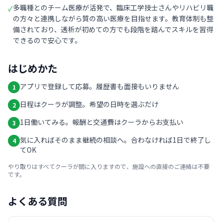
多職種とのチーム医療が活発で、臨床工学技士さんやリハビリ職
✓
の方々と連携しながら質の高い医療を目指せます。教育体制も整
備されており、透析が初めての方でも段階を踏んでスキルを習得
できるので安心です。
はじめかた
アプリで登録して応募。履歴書も面接もいりません
1
日程はクーラが調整。希望の日時を選ぶだけ
2
1日働いてみる。報酬と交通費はクーラからお支払い
3
気に入ればそのまま継続の相談へ。合わなければ1日で終了し
4
てOK
やり取りはすべてクーラが間に入りますので、施設への直接のご連絡は不要
です。
よくある質問