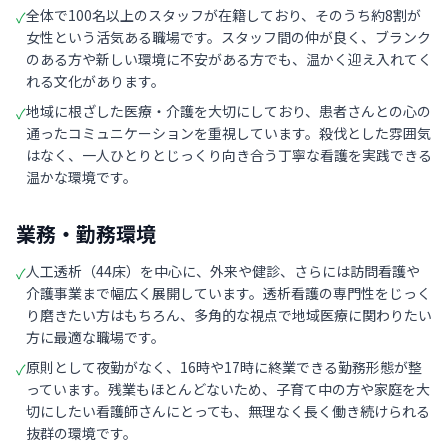
全体で100名以上のスタッフが在籍しており、そのうち約8割が
✓
女性という活気ある職場です。スタッフ間の仲が良く、ブランク
のある方や新しい環境に不安がある方でも、温かく迎え入れてく
れる文化があります。
地域に根ざした医療・介護を大切にしており、患者さんとの心の
✓
通ったコミュニケーションを重視しています。殺伐とした雰囲気
はなく、一人ひとりとじっくり向き合う丁寧な看護を実践できる
温かな環境です。
業務・勤務環境
人工透析（44床）を中心に、外来や健診、さらには訪問看護や
✓
介護事業まで幅広く展開しています。透析看護の専門性をじっく
り磨きたい方はもちろん、多角的な視点で地域医療に関わりたい
方に最適な職場です。
原則として夜勤がなく、16時や17時に終業できる勤務形態が整
✓
っています。残業もほとんどないため、子育て中の方や家庭を大
切にしたい看護師さんにとっても、無理なく長く働き続けられる
抜群の環境です。