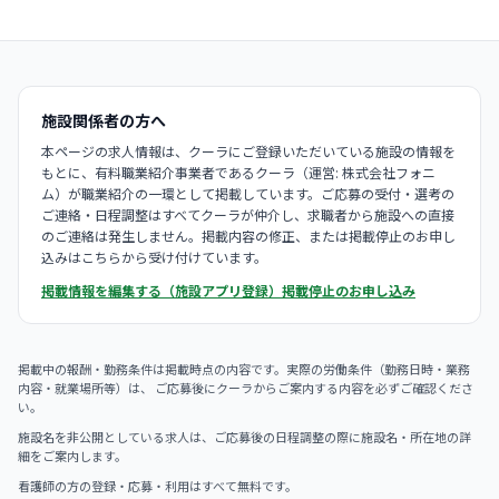
施設関係者の方へ
本ページの求人情報は、クーラにご登録いただいている施設の情報を
もとに、有料職業紹介事業者であるクーラ（運営: 株式会社フォニ
ム）が職業紹介の一環として掲載しています。ご応募の受付・選考の
ご連絡・日程調整はすべてクーラが仲介し、求職者から施設への直接
のご連絡は発生しません。掲載内容の修正、または掲載停止のお申し
込みはこちらから受け付けています。
掲載情報を編集する（施設アプリ登録）
掲載停止のお申し込み
掲載中の報酬・勤務条件は掲載時点の内容です。実際の労働条件（勤務日時・業務
内容・就業場所等）は、 ご応募後にクーラからご案内する内容を必ずご確認くださ
い。
施設名を非公開としている求人は、ご応募後の日程調整の際に施設名・所在地の詳
細をご案内します。
看護師の方の登録・応募・利用はすべて無料です。