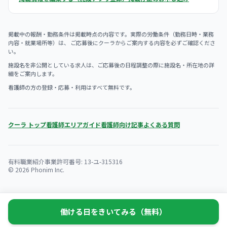
掲載中の報酬・勤務条件は掲載時点の内容です。実際の労働条件（勤務日時・業務
内容・就業場所等）は、 ご応募後にクーラからご案内する内容を必ずご確認くださ
い。
施設名を非公開としている求人は、ご応募後の日程調整の際に施設名・所在地の詳
細をご案内します。
看護師の方の登録・応募・利用はすべて無料です。
クーラ トップ
看護師エリアガイド
看護師向け記事
よくある質問
有料職業紹介事業許可番号: 13-ユ-315316
© 2026 Phonim Inc.
働ける日をきいてみる（無料）