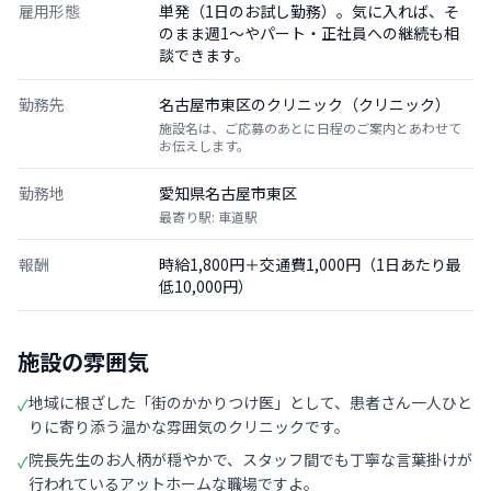
雇用形態
単発（1日のお試し勤務）。気に入れば、そ
のまま週1〜やパート・正社員への継続も相
談できます。
勤務先
名古屋市東区のクリニック（クリニック）
施設名は、ご応募のあとに日程のご案内とあわせて
お伝えします。
勤務地
愛知県名古屋市東区
最寄り駅: 車道駅
報酬
時給1,800円＋交通費1,000円（1日あたり最
低10,000円）
施設の雰囲気
地域に根ざした「街のかかりつけ医」として、患者さん一人ひと
✓
りに寄り添う温かな雰囲気のクリニックです。
院長先生のお人柄が穏やかで、スタッフ間でも丁寧な言葉掛けが
✓
行われているアットホームな職場ですよ。