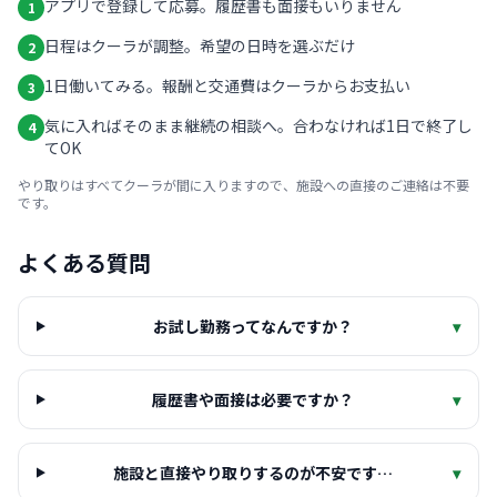
アプリで登録して応募。履歴書も面接もいりません
1
日程はクーラが調整。希望の日時を選ぶだけ
2
1日働いてみる。報酬と交通費はクーラからお支払い
3
気に入ればそのまま継続の相談へ。合わなければ1日で終了し
4
てOK
やり取りはすべてクーラが間に入りますので、施設への直接のご連絡は不要
です。
よくある質問
お試し勤務ってなんですか？
▾
履歴書や面接は必要ですか？
▾
施設と直接やり取りするのが不安です…
▾