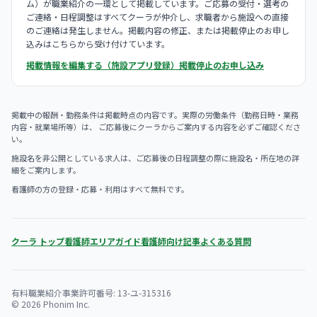
ム）が職業紹介の一環として掲載しています。ご応募の受付・選考の
ご連絡・日程調整はすべてクーラが仲介し、求職者から施設への直接
のご連絡は発生しません。掲載内容の修正、または掲載停止のお申し
込みはこちらから受け付けています。
掲載情報を編集する（施設アプリ登録）
掲載停止のお申し込み
掲載中の報酬・勤務条件は掲載時点の内容です。実際の労働条件（勤務日時・業務
内容・就業場所等）は、 ご応募後にクーラからご案内する内容を必ずご確認くださ
い。
施設名を非公開としている求人は、ご応募後の日程調整の際に施設名・所在地の詳
細をご案内します。
看護師の方の登録・応募・利用はすべて無料です。
クーラ トップ
看護師エリアガイド
看護師向け記事
よくある質問
有料職業紹介事業許可番号: 13-ユ-315316
© 2026 Phonim Inc.