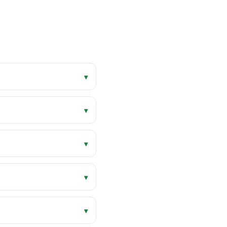
▾
▾
▾
▾
▾