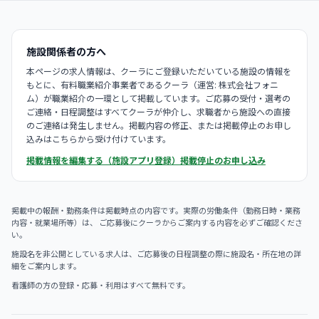
施設関係者の方へ
本ページの求人情報は、クーラにご登録いただいている施設の情報を
もとに、有料職業紹介事業者であるクーラ（運営: 株式会社フォニ
ム）が職業紹介の一環として掲載しています。ご応募の受付・選考の
ご連絡・日程調整はすべてクーラが仲介し、求職者から施設への直接
のご連絡は発生しません。掲載内容の修正、または掲載停止のお申し
込みはこちらから受け付けています。
掲載情報を編集する（施設アプリ登録）
掲載停止のお申し込み
掲載中の報酬・勤務条件は掲載時点の内容です。実際の労働条件（勤務日時・業務
内容・就業場所等）は、 ご応募後にクーラからご案内する内容を必ずご確認くださ
い。
施設名を非公開としている求人は、ご応募後の日程調整の際に施設名・所在地の詳
細をご案内します。
看護師の方の登録・応募・利用はすべて無料です。