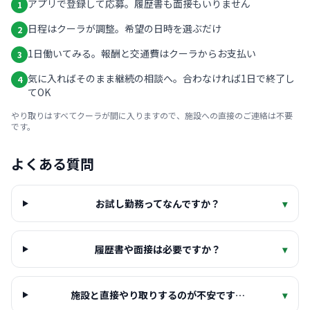
アプリで登録して応募。履歴書も面接もいりません
1
日程はクーラが調整。希望の日時を選ぶだけ
2
1日働いてみる。報酬と交通費はクーラからお支払い
3
気に入ればそのまま継続の相談へ。合わなければ1日で終了し
4
てOK
やり取りはすべてクーラが間に入りますので、施設への直接のご連絡は不要
です。
よくある質問
お試し勤務ってなんですか？
▾
履歴書や面接は必要ですか？
▾
施設と直接やり取りするのが不安です…
▾