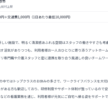
原市
 上総村上駅
00円＋交通費1,000円（1日あたり最低10,000円）
的新しい施設で、明るく清潔感あふれる空間はスタッフの働きやすさも考
指す活気がありつつも、利用者様お一人おひとりに寄り添うアットホー
ビリ専門職や介護スタッフと密に連携を取り合う風通しの良いチームワ
設の中ではトップクラスのお休みの多さで、ワークライフバランスを大切
クがある方も歓迎しており、研修制度やサポート体制が整っているので安
理などの看護業務を通じ、利用者様が元気にご自宅へ帰る姿をサポート