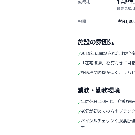
勤務地
千葉県市
最寄り駅:
報酬
時給1,8
施設の雰囲気
2019年に開設された比較
✓
「在宅復帰」を前向きに目
✓
多職種間の壁が低く、リハ
✓
業務・勤務環境
年間休日120日と、介護施
✓
老健が初めての方やブラン
✓
バイタルチェックや服薬管
✓
す。