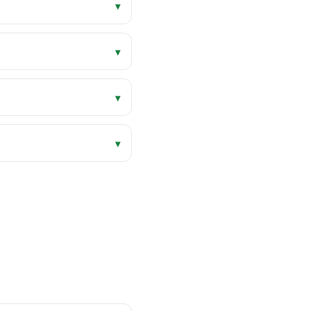
▾
▾
▾
▾