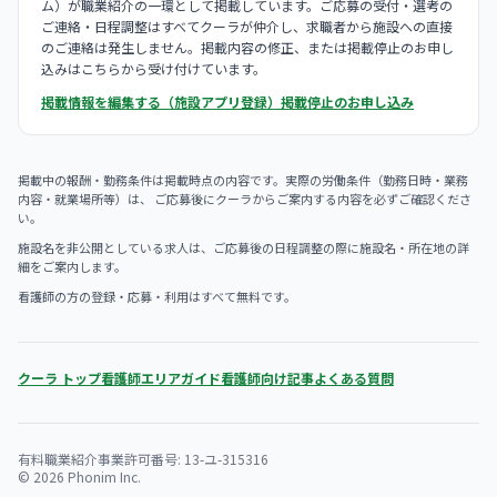
ム）が職業紹介の一環として掲載しています。ご応募の受付・選考の
ご連絡・日程調整はすべてクーラが仲介し、求職者から施設への直接
のご連絡は発生しません。掲載内容の修正、または掲載停止のお申し
込みはこちらから受け付けています。
掲載情報を編集する（施設アプリ登録）
掲載停止のお申し込み
掲載中の報酬・勤務条件は掲載時点の内容です。実際の労働条件（勤務日時・業務
内容・就業場所等）は、 ご応募後にクーラからご案内する内容を必ずご確認くださ
い。
施設名を非公開としている求人は、ご応募後の日程調整の際に施設名・所在地の詳
細をご案内します。
看護師の方の登録・応募・利用はすべて無料です。
クーラ トップ
看護師エリアガイド
看護師向け記事
よくある質問
有料職業紹介事業許可番号: 13-ユ-315316
© 2026 Phonim Inc.