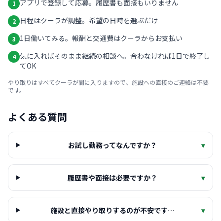
アプリで登録して応募。履歴書も面接もいりません
1
日程はクーラが調整。希望の日時を選ぶだけ
2
1日働いてみる。報酬と交通費はクーラからお支払い
3
気に入ればそのまま継続の相談へ。合わなければ1日で終了し
4
てOK
やり取りはすべてクーラが間に入りますので、施設への直接のご連絡は不要
です。
よくある質問
お試し勤務ってなんですか？
▾
履歴書や面接は必要ですか？
▾
施設と直接やり取りするのが不安です…
▾