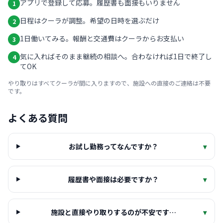
アプリで登録して応募。履歴書も面接もいりません
1
日程はクーラが調整。希望の日時を選ぶだけ
2
1日働いてみる。報酬と交通費はクーラからお支払い
3
気に入ればそのまま継続の相談へ。合わなければ1日で終了し
4
てOK
やり取りはすべてクーラが間に入りますので、施設への直接のご連絡は不要
です。
よくある質問
お試し勤務ってなんですか？
▾
履歴書や面接は必要ですか？
▾
施設と直接やり取りするのが不安です…
▾