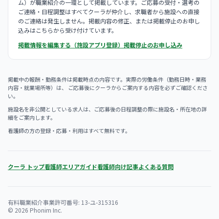
ム）が職業紹介の一環として掲載しています。ご応募の受付・選考の
ご連絡・日程調整はすべてクーラが仲介し、求職者から施設への直接
のご連絡は発生しません。掲載内容の修正、または掲載停止のお申し
込みはこちらから受け付けています。
掲載情報を編集する（施設アプリ登録）
掲載停止のお申し込み
掲載中の報酬・勤務条件は掲載時点の内容です。実際の労働条件（勤務日時・業務
内容・就業場所等）は、 ご応募後にクーラからご案内する内容を必ずご確認くださ
い。
施設名を非公開としている求人は、ご応募後の日程調整の際に施設名・所在地の詳
細をご案内します。
看護師の方の登録・応募・利用はすべて無料です。
クーラ トップ
看護師エリアガイド
看護師向け記事
よくある質問
有料職業紹介事業許可番号: 13-ユ-315316
© 2026 Phonim Inc.