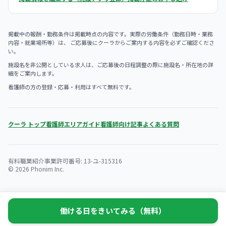
掲載中の報酬・勤務条件は掲載時点の内容です。実際の労働条件（勤務日時・業務
内容・就業場所等）は、 ご応募後にクーラからご案内する内容を必ずご確認くださ
い。
施設名を非公開としている求人は、ご応募後の日程調整の際に施設名・所在地の詳
細をご案内します。
看護師の方の登録・応募・利用はすべて無料です。
クーラ トップ
看護師エリアガイド
看護師向け記事
よくある質問
有料職業紹介事業許可番号: 13-ユ-315316
© 2026 Phonim Inc.
働ける日をきいてみる（無料）