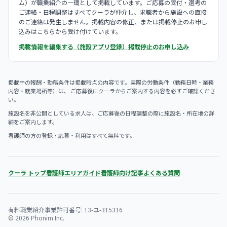
ム）が職業紹介の一環として掲載しています。ご応募の受付・選考の
ご連絡・日程調整はすべてクーラが仲介し、求職者から施設への直接
のご連絡は発生しません。掲載内容の修正、または掲載停止のお申し
込みはこちらから受け付けています。
掲載情報を編集する（施設アプリ登録）
掲載停止のお申し込み
掲載中の報酬・勤務条件は掲載時点の内容です。実際の労働条件（勤務日時・業務
内容・就業場所等）は、 ご応募後にクーラからご案内する内容を必ずご確認くださ
い。
施設名を非公開としている求人は、ご応募後の日程調整の際に施設名・所在地の詳
細をご案内します。
看護師の方の登録・応募・利用はすべて無料です。
クーラ トップ
看護師エリアガイド
看護師向け記事
よくある質問
有料職業紹介事業許可番号: 13-ユ-315316
© 2026 Phonim Inc.