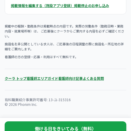
掲載情報を編集する（施設アプリ登録）
掲載停止のお申し込み
掲載中の報酬・勤務条件は掲載時点の内容です。実際の労働条件（勤務日時・業務
内容・就業場所等）は、 ご応募後にクーラからご案内する内容を必ずご確認くださ
い。
施設名を非公開としている求人は、ご応募後の日程調整の際に施設名・所在地の詳
細をご案内します。
看護師の方の登録・応募・利用はすべて無料です。
クーラ トップ
看護師エリアガイド
看護師向け記事
よくある質問
有料職業紹介事業許可番号: 13-ユ-315316
© 2026 Phonim Inc.
働ける日をきいてみる（無料）