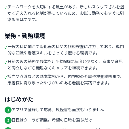
チームワークを大切にする風土があり、新しいスタッフさんを温
✓
かく迎え入れる体制が整っているため、お試し勤務でもすぐに馴
染めるはずです。
業務・勤務環境
一般内科に加えて消化器内科や内視鏡検査に注力しており、専門
✓
的な知識や看護スキルをじっくり磨ける環境です。
日勤のみの勤務で残業も月平均5時間程度と少なく、家事や育児
✓
と両立しながら無理なくキャリアを継続できます。
採血や点滴などの基本業務から、内視鏡の介助や検査説明まで、
✓
患者様に寄り添ったやりがいのある看護を実践できます。
はじめかた
アプリで登録して応募。履歴書も面接もいりません
1
日程はクーラが調整。希望の日時を選ぶだけ
2