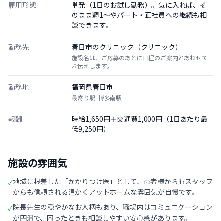
雇用形態
単発（1日のお試し勤務）。気に入れば、そ
のまま週1〜やパート・正社員への継続も相
談できます。
勤務先
春日市のクリニック（クリニック）
施設名は、ご応募のあとに日程のご案内とあわせて
お伝えします。
勤務地
福岡県春日市
最寄り駅: 博多南駅
報酬
時給1,650円＋交通費1,000円（1日あたり最
低9,250円）
施設の雰囲気
地域に根差した「かかりつけ医」として、患者様からもスタッフ
✓
からも信頼される温かくアットホームな雰囲気が自慢です。
院長先生の穏やかなお人柄もあり、職場内はコミュニケーション
✓
が円滑で、困ったときも相談しやすい安心感があります。