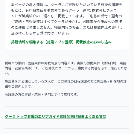
本ページの求人情報は、クーラにご登録いただいている施設の情報を
もとに、有料職業紹介事業者であるクーラ（運営: 株式会社フォニ
ム）が職業紹介の一環として掲載しています。ご応募の受付・選考の
ご連絡・日程調整はすべてクーラが仲介し、求職者から施設への直接
のご連絡は発生しません。掲載内容の修正、または掲載停止のお申し
込みはこちらから受け付けています。
掲載情報を編集する（施設アプリ登録）
掲載停止のお申し込み
掲載中の報酬・勤務条件は掲載時点の内容です。実際の労働条件（勤務日時・業務
内容・就業場所等）は、 ご応募後にクーラからご案内する内容を必ずご確認くださ
い。
施設名を非公開としている求人は、ご応募後の日程調整の際に施設名・所在地の詳
細をご案内します。
看護師の方の登録・応募・利用はすべて無料です。
クーラ トップ
看護師エリアガイド
看護師向け記事
よくある質問