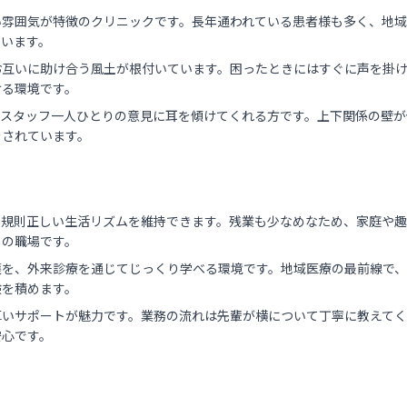
い雰囲気が特徴のクリニックです。長年通われている患者様も多く、地
ています。
お互いに助け合う風土が根付いています。困ったときにはすぐに声を掛
ける環境です。
、スタッフ一人ひとりの意見に耳を傾けてくれる方です。上下関係の壁が
をされています。
、規則正しい生活リズムを維持できます。残業も少なめなため、家庭や趣
りの職場です。
護を、外来診療を通じてじっくり学べる環境です。地域医療の最前線で
験を積めます。
厚いサポートが魅力です。業務の流れは先輩が横について丁寧に教えて
安心です。