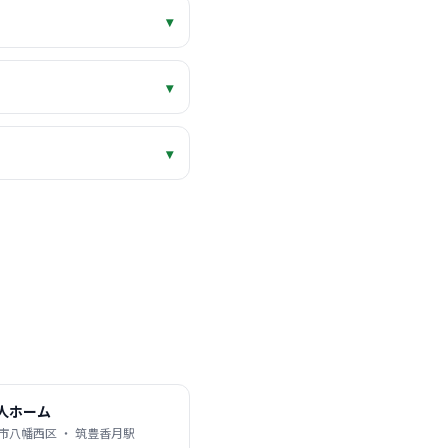
▾
▾
▾
人ホーム
市八幡西区 ・ 筑豊香月駅