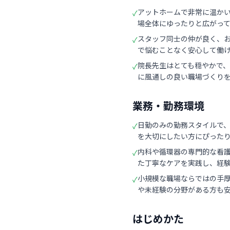
アットホームで非常に温か
✓
場全体にゆったりと広がっ
スタッフ同士の仲が良く、
✓
で悩むことなく安心して働
院長先生はとても穏やかで
✓
に風通しの良い職場づくり
業務・勤務環境
日勤のみの勤務スタイルで
✓
を大切にしたい方にぴった
内科や循環器の専門的な看
✓
た丁寧なケアを実践し、経
小規模な職場ならではの手
✓
や未経験の分野がある方も
はじめかた