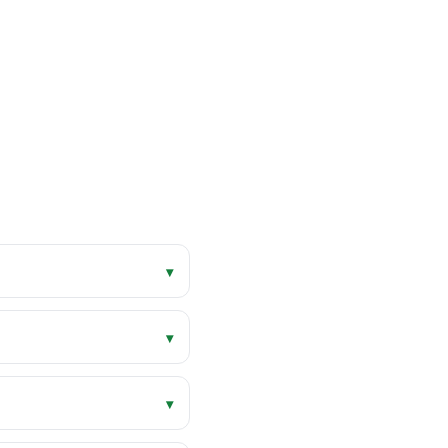
▾
▾
▾