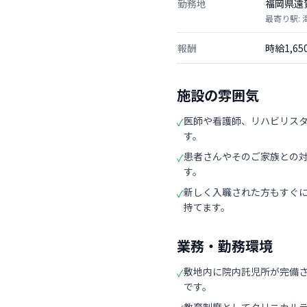
勤務地
福岡県遠
最寄り駅:
報酬
時給1,6
施設の雰囲気
医師や看護師、リハビリス
✓
す。
患者さんやそのご家族との
✓
す。
新しく入職された方もすぐ
✓
持てます。
業務・勤務環境
敷地内に院内託児所が完備
✓
です。