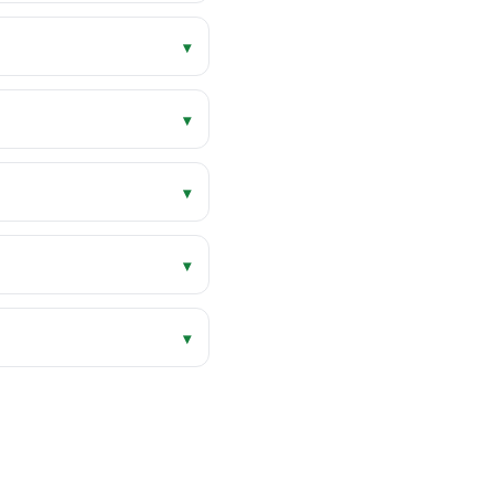
▾
▾
▾
▾
▾