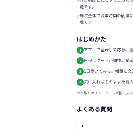
教育制度としてクリニカル
✓
能です。
病院全体で残業時間の削減
✓
境です。
はじめかた
アプリで登録して応募。
1
日程はクーラが調整。希
2
1日働いてみる。報酬と交
3
気に入ればそのまま継続の
4
やり取りはすべてクーラが間に入
よくある質問