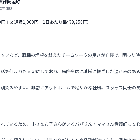
賀郡岡垣町
 海老津駅
50円＋交通費1,000円（1日あたり最低9,250円）
タッフなど、職種の垣根を越えたチームワークの良さが自慢で、困った
対話を何よりも大切にしており、病院全体に地域に根ざした温かみのあ
に馴染みやすい、非常にアットホームで穏やかな社風。スタッフ同士の
されているため、小さなお子さんがいるパパさん・ママさん看護師も安