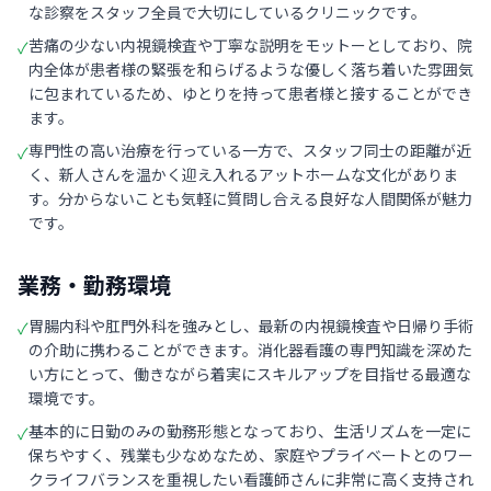
な診察をスタッフ全員で大切にしているクリニックです。
苦痛の少ない内視鏡検査や丁寧な説明をモットーとしており、院
✓
内全体が患者様の緊張を和らげるような優しく落ち着いた雰囲気
に包まれているため、ゆとりを持って患者様と接することができ
ます。
専門性の高い治療を行っている一方で、スタッフ同士の距離が近
✓
く、新人さんを温かく迎え入れるアットホームな文化がありま
す。分からないことも気軽に質問し合える良好な人間関係が魅力
です。
業務・勤務環境
胃腸内科や肛門外科を強みとし、最新の内視鏡検査や日帰り手術
✓
の介助に携わることができます。消化器看護の専門知識を深めた
い方にとって、働きながら着実にスキルアップを目指せる最適な
環境です。
基本的に日勤のみの勤務形態となっており、生活リズムを一定に
✓
保ちやすく、残業も少なめなため、家庭やプライベートとのワー
クライフバランスを重視したい看護師さんに非常に高く支持され