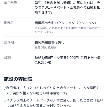
雇用形態
単発（1日のお試し勤務）。気に入れば、そ
のまま週1〜やパート・正社員への継続も相
談できます。
勤務先
糟屋郡志免町のクリニック（クリニック）
施設名は、ご応募のあとに日程のご案内とあわせて
お伝えします。
勤務地
福岡県糟屋郡志免町
最寄り駅: 酒殿駅
報酬
時給1,650円＋交通費1,000円（1日あたり最
低9,250円）
施設の雰囲気
利用者様一人ひとりとじっくり向き合うアットホームな雰囲気
✓
で、笑顔が絶えない明るい職場環境です。
スタッフ同士のチームワークが非常に良く、困ったときには互い
✓
に助け合える温かい文化が根付いています。