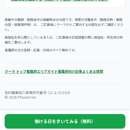
掲載中の報酬・勤務条件は掲載時点の内容です。実際の労働条件（勤務日時・業務
内容・就業場所等）は、 ご応募後にクーラからご案内する内容を必ずご確認くださ
い。
施設名を非公開としている求人は、ご応募後の日程調整の際に施設名・所在地の詳
細をご案内します。
看護師の方の登録・応募・利用はすべて無料です。
クーラ トップ
看護師エリアガイド
看護師向け記事
よくある質問
有料職業紹介事業許可番号: 13-ユ-315316
© 2026 Phonim Inc.
働ける日をきいてみる（無料）