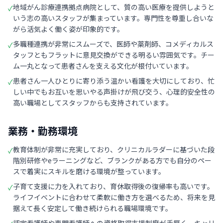
地域がん診療連携拠点病院として、質の高い医療を提供しようと
✓
いう志の高いスタッフが集まっています。専門性を尊重し合いな
がら活気よく働く姿が印象的です。
多職種連携が非常にスムーズで、医師や薬剤師、コメディカルス
✓
タッフともフラットに意見交換ができる明るい雰囲気です。チー
ム一丸となって患者さんを支える文化が根付いています。
患者さん一人ひとりに寄り添う温かい看護を大切にしており、忙
✓
しい中でもお互いを思いやる声掛けが飛び交う、心理的安全性の
高い職場としてスタッフからも支持されています。
業務・勤務環境
教育体制が非常に充実しており、クリニカルラダーに基づいた段
✓
階別研修やeラーニングなど、ブランクがある方でも自分のペー
スで着実にスキルを磨ける環境が整っています。
子育て支援に力を入れており、育休取得後の復帰率も高いです。
✓
ライフイベントに合わせて柔軟に働き方を選べるため、将来を見
据えて長く安定して働き続けられる職場環境です。