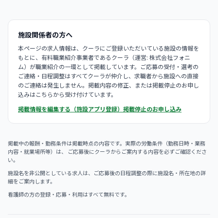
施設関係者の方へ
本ページの求人情報は、クーラにご登録いただいている施設の情報を
もとに、有料職業紹介事業者であるクーラ（運営: 株式会社フォニ
ム）が職業紹介の一環として掲載しています。ご応募の受付・選考の
ご連絡・日程調整はすべてクーラが仲介し、求職者から施設への直接
のご連絡は発生しません。掲載内容の修正、または掲載停止のお申し
込みはこちらから受け付けています。
掲載情報を編集する（施設アプリ登録）
掲載停止のお申し込み
掲載中の報酬・勤務条件は掲載時点の内容です。実際の労働条件（勤務日時・業務
内容・就業場所等）は、 ご応募後にクーラからご案内する内容を必ずご確認くださ
い。
施設名を非公開としている求人は、ご応募後の日程調整の際に施設名・所在地の詳
細をご案内します。
看護師の方の登録・応募・利用はすべて無料です。