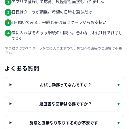
アプリで登録して応募。履歴書も面接もいりません
1
日程はクーラが調整。希望の日時を選ぶだけ
2
1日働いてみる。報酬と交通費はクーラからお支払い
3
気に入ればそのまま継続の相談へ。合わなければ1日で終了し
4
てOK
やり取りはすべてクーラが間に入りますので、施設への直接のご連絡は不要
です。
よくある質問
お試し勤務ってなんですか？
▾
履歴書や面接は必要ですか？
▾
施設と直接やり取りするのが不安です…
▾