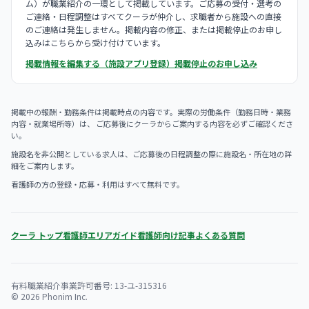
ム）が職業紹介の一環として掲載しています。ご応募の受付・選考の
ご連絡・日程調整はすべてクーラが仲介し、求職者から施設への直接
のご連絡は発生しません。掲載内容の修正、または掲載停止のお申し
込みはこちらから受け付けています。
掲載情報を編集する（施設アプリ登録）
掲載停止のお申し込み
掲載中の報酬・勤務条件は掲載時点の内容です。実際の労働条件（勤務日時・業務
内容・就業場所等）は、 ご応募後にクーラからご案内する内容を必ずご確認くださ
い。
施設名を非公開としている求人は、ご応募後の日程調整の際に施設名・所在地の詳
細をご案内します。
看護師の方の登録・応募・利用はすべて無料です。
クーラ トップ
看護師エリアガイド
看護師向け記事
よくある質問
有料職業紹介事業許可番号: 13-ユ-315316
© 2026 Phonim Inc.