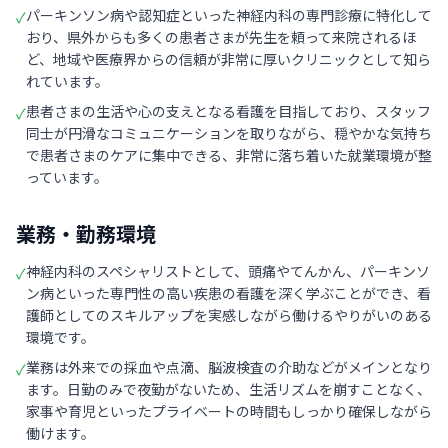
パーキンソン病や認知症といった神経内科の専門診療に特化して
✓
おり、県外からも多くの患者さまが先生を頼って来院されるほ
ど、地域や医療界からの信頼が非常に厚いクリニックとして知ら
れています。
患者さまの生活や心の支えとなる看護を目指しており、スタッフ
✓
同士が円滑なコミュニケーションを取りながら、穏やかな気持ち
で患者さまのケアに集中できる、非常に落ち着いた就業環境が整
っています。
業務・勤務環境
神経内科のスペシャリストとして、頭痛やてんかん、パーキンソ
✓
ン病といった専門性の高い疾患の看護を深く学ぶことができ、看
護師としてのスキルアップを実感しながら働けるやりがいのある
環境です。
業務は外来での採血や点滴、脳波検査の介助などがメインとなり
✓
ます。日勤のみで夜勤がないため、生活リズムを崩すことなく、
家事や育児といったプライベートの時間もしっかり確保しながら
働けます。