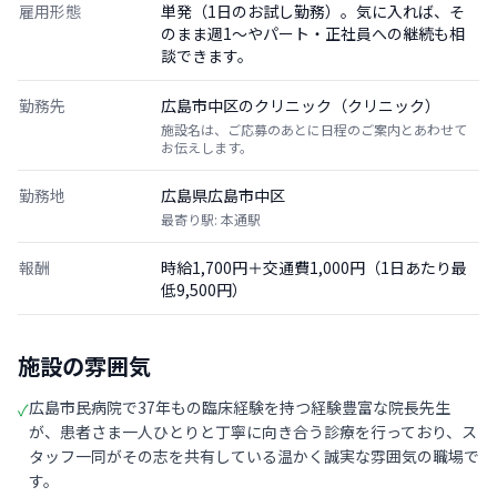
雇用形態
単発（1日のお試し勤務）。気に入れば、そ
のまま週1〜やパート・正社員への継続も相
談できます。
勤務先
広島市中区のクリニック（クリニック）
施設名は、ご応募のあとに日程のご案内とあわせて
お伝えします。
勤務地
広島県広島市中区
最寄り駅: 本通駅
報酬
時給1,700円＋交通費1,000円（1日あたり最
低9,500円）
施設の雰囲気
広島市民病院で37年もの臨床経験を持つ経験豊富な院長先生
✓
が、患者さま一人ひとりと丁寧に向き合う診療を行っており、ス
タッフ一同がその志を共有している温かく誠実な雰囲気の職場で
す。