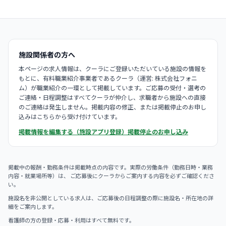
施設関係者の方へ
本ページの求人情報は、クーラにご登録いただいている施設の情報を
もとに、有料職業紹介事業者であるクーラ（運営: 株式会社フォニ
ム）が職業紹介の一環として掲載しています。ご応募の受付・選考の
ご連絡・日程調整はすべてクーラが仲介し、求職者から施設への直接
のご連絡は発生しません。掲載内容の修正、または掲載停止のお申し
込みはこちらから受け付けています。
掲載情報を編集する（施設アプリ登録）
掲載停止のお申し込み
掲載中の報酬・勤務条件は掲載時点の内容です。実際の労働条件（勤務日時・業務
内容・就業場所等）は、 ご応募後にクーラからご案内する内容を必ずご確認くださ
い。
施設名を非公開としている求人は、ご応募後の日程調整の際に施設名・所在地の詳
細をご案内します。
看護師の方の登録・応募・利用はすべて無料です。