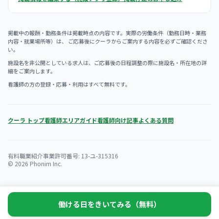
掲載中の報酬・勤務条件は掲載時点の内容です。実際の労働条件（勤務日時・業務
内容・就業場所等）は、 ご応募後にクーラからご案内する内容を必ずご確認くださ
い。
施設名を非公開としている求人は、ご応募後の日程調整の際に施設名・所在地の詳
細をご案内します。
看護師の方の登録・応募・利用はすべて無料です。
クーラ トップ
看護師エリアガイド
看護師向け記事
よくある質問
有料職業紹介事業許可番号: 13-ユ-315316
© 2026 Phonim Inc.
働ける日をきいてみる（無料）