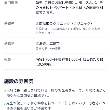
雇用形態
単発（1日のお試し勤務）。気に入れば、そ
のまま週1〜やパート・正社員への継続も相
談できます。
勤務先
北広島市のクリニック（クリニック）
施設名は、ご応募のあとに日程のご案内とあわせて
お伝えします。
勤務地
北海道北広島市
最寄り駅: 上野幌駅
報酬
時給1,700円＋交通費1,000円（1日あたり最
低9,500円）
施設の雰囲気
地域に長年親しまれている「町のお医者さん」で、非常に温かく
✓
穏やかな雰囲気の職場です。
先生が優しく丁寧な診察を行うことで知られており、患者さんか
✓
らの信頼も厚いのが特徴です。